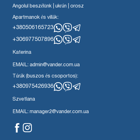
Angolul beszélünk | ukrán | orosz
Apartmanok és villák:
+380506165723
WhatsApp
Viber
Távirat
+306977507896
WhatsApp
Viber
Távirat
Katerina
EMAIL: admin@vander.com.ua
Túrák (buszos és csoportos):
+380975426936
WhatsApp
Viber
Távirat
Szvetlana
EMAIL: manager2@vander.com.ua
Facebook
Instagram