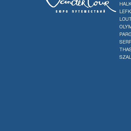
HALK
LEFK
LOU
OLYM
PAR
SER
THA
SZAL