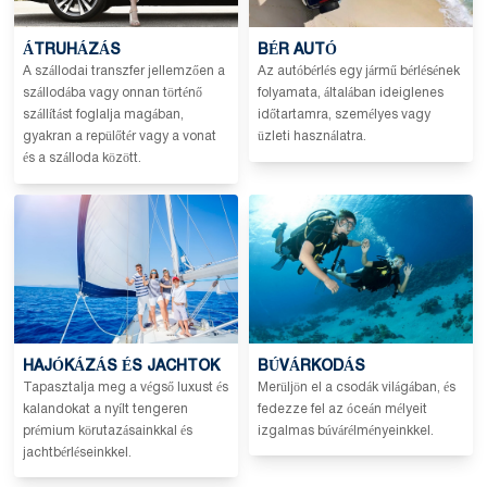
ÁTRUHÁZÁS
BÉR AUTÓ
A szállodai transzfer jellemzően a
Az autóbérlés egy jármű bérlésének
szállodába vagy onnan történő
folyamata, általában ideiglenes
szállítást foglalja magában,
időtartamra, személyes vagy
gyakran a repülőtér vagy a vonat
üzleti használatra.
és a szálloda között.
HAJÓKÁZÁS ÉS JACHTOK
BÚVÁRKODÁS
Tapasztalja meg a végső luxust és
Merüljön el a csodák világában, és
kalandokat a nyílt tengeren
fedezze fel az óceán mélyeit
prémium körutazásainkkal és
izgalmas búvárélményeinkkel.
jachtbérléseinkkel.