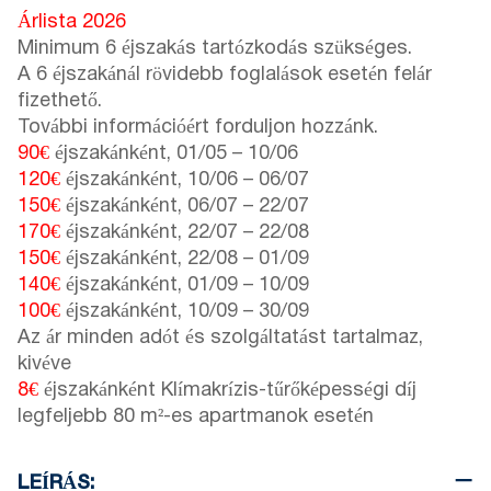
Árlista 2026
Minimum 6 éjszakás tartózkodás szükséges.
A 6 éjszakánál rövidebb foglalások esetén felár
fizethető.
További információért forduljon hozzánk.
90€
éjszakánként,
01/05
–
10/06
120€
éjszakánként,
10/06
–
06/07
150€
éjszakánként,
06/07
–
22/07
170€
éjszakánként,
22/07
–
22/08
150€
éjszakánként,
22/08
–
01/09
140€
éjszakánként,
01/09
–
10/09
100€
éjszakánként,
10/09
–
30/09
Az ár minden adót és szolgáltatást tartalmaz,
kivéve
8€
éjszakánként Klímakrízis-tűrőképességi díj
legfeljebb 80 m²-es apartmanok esetén
LEÍRÁS: