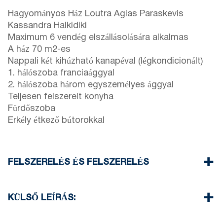
Hagyományos Ház Loutra Agias Paraskevis
Kassandra Halkidiki
Maximum 6 vendég elszállásolására alkalmas
A ház 70 m2-es
Nappali két kihúzható kanapéval (légkondicionált)
1. hálószoba franciaággyal
2. hálószoba három egyszemélyes ággyal
Teljesen felszerelt konyha
Fürdőszoba
Erkély étkező bútorokkal
FELSZERELÉS ÉS FELSZERELÉS
Ágynemű és törölköző
Egy klímaberendezés
KÜLSŐ LEÍRÁS:
Wi-Fi vezeték nélküli
Mosógép
Privát kert grillezővel (kérésre)