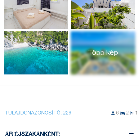
Több kép
TULAJDONAZONOSÍTÓ:
229
6
2
1
ÁR ÉJSZAKÁNKÉNT: