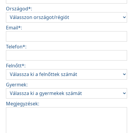
Országod*:
Email*:
Telefon*:
Felnőtt*:
Gyermek:
Megjegyzések: