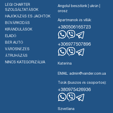
LÉGI CHARTER
Angolul beszélünk | ukrán |
SZOLGÁLTATÁSOK
orosz
HAJÓKÁZÁS ÉS JACHTOK
Apartmanok és villák:
BÚVÁRKODÁS
+380506165723
KIRÁNDULÁSOK
ELADÓ
WhatsApp
Viber
Távirat
BÉR AUTÓ
+306977507896
VÁROSNÉZÉS
ÁTRUHÁZÁS
WhatsApp
Viber
Távirat
NINCS KATEGORIZÁLVA
Katerina
EMAIL: admin@vander.com.ua
Túrák (buszos és csoportos):
+380975426936
WhatsApp
Viber
Távirat
Szvetlana