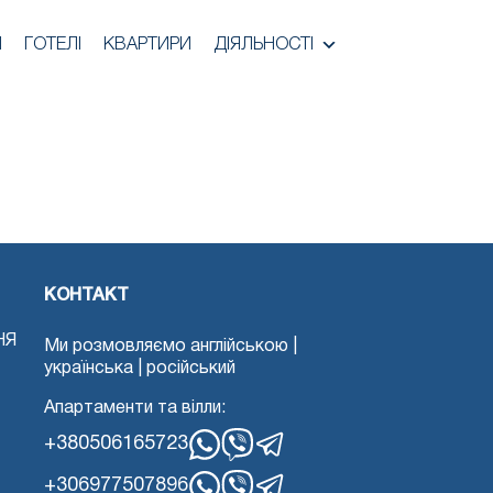
И
ГОТЕЛІ
КВАРТИРИ
ДІЯЛЬНОСТІ
КОНТАКТ
НЯ
Ми розмовляємо англійською |
українська | російський
Апартаменти та вілли:
+380506165723
WhatsApp
Вайбер
Телеграма
+306977507896