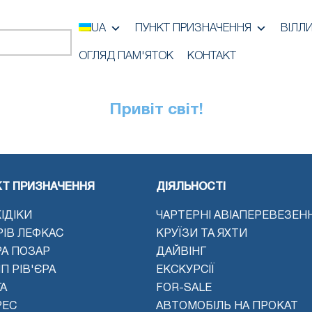
UA
ПУНКТ ПРИЗНАЧЕННЯ
ВІЛЛ
ОГЛЯД ПАМ'ЯТОК
КОНТАКТ
Привіт світ!
КТ ПРИЗНАЧЕННЯ
ДІЯЛЬНОСТІ
ІДІКИ
ЧАРТЕРНІ АВІАПЕРЕВЕЗЕН
РІВ ЛЕФКАС
КРУЇЗИ ТА ЯХТИ
РА ПОЗАР
ДАЙВІНГ
П РІВ'ЄРА
ЕКСКУРСІЇ
А
FOR-SALE
РЕС
АВТОМОБІЛЬ НА ПРОКАТ