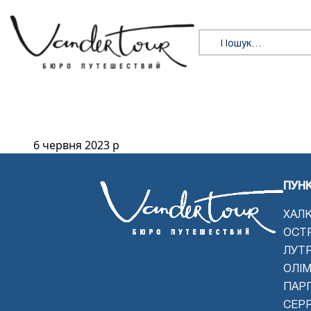
Перейти до змісту
Пошук:
6 червня 2023 р
ПУН
ХАЛК
ОСТ
ЛУТ
ОЛІМ
ПАРГ
СЕР