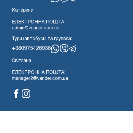
WhatsApp
Вайбер
Телеграма
Катерина
ЕЛЕКТРОННА ПОШТА:
admin@vander.com.ua
Тури (автобусні та групові):
+380975426936
WhatsApp
Вайбер
Телеграма
Світлана
ЕЛЕКТРОННА ПОШТА:
manager2@vander.com.ua
Фейсбук
Інстаграм