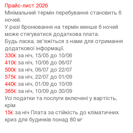
Прайс-лист 2026
Мінімальний термін перебування становить 6
ночей.
У разі бронювання на термін менше 6 ночей
може стягуватися додаткова плата.
Будь ласка, зв'яжіться з нами для отримання
додаткової інформації.
330€
за ніч,
15/05
до
10/06
410€
за ніч,
10/06
до
06/07
500€
за ніч,
06/07
до
22/07
575€
за ніч,
22/07
до
01/09
440€
за ніч,
01/09
до
10/09
365€
за ніч,
10/09
до
30/09
Усі податки та послуги включені у вартість,
крім
15€
за ніч Плата за стійкість до кліматичних
криз для будинків понад 80 м²