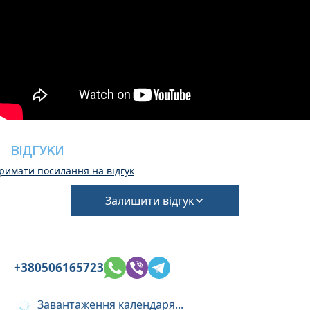
Заїзд – 15:30, виїзд – 10:30
Тиша з 15:00 до 18:00
Це помешкання не вимагає застави під час
реєстрації заїзду
Однак виселення може бути завершено лише
після перевірки загального стану будинку
У готелі дружньо розміщені маленькі домашні
тварини, тому це необхідно підтвердити під
час бронювання
ВІДГУКИ
(Потрібна додаткова плата за прибирання та
римати посилання на відгук
депозит на збитки)
Залишити відгук
+380506165723
Завантаження календаря...