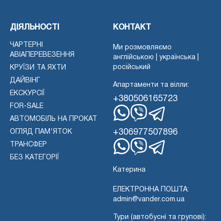
ДІЯЛЬНОСТІ
КОНТАКТ
ЧАРТЕРНІ
Ми розмовляємо
АВІАПЕРЕВЕЗЕННЯ
англійською | українська |
російський
КРУЇЗИ ТА ЯХТИ
ДАЙВІНГ
Апартаменти та вілли:
ЕКСКУРСІЇ
+380506165723
FOR-SALE
АВТОМОБІЛЬ НА ПРОКАТ
WhatsApp
Вайбер
Телеграма
+306977507896
ОГЛЯД ПАМ'ЯТОК
ТРАНСФЕР
WhatsApp
Вайбер
БЕЗ КАТЕГОРІЇ
Телеграма
Катерина
ЕЛЕКТРОННА ПОШТА:
admin@vander.com.ua
Тури (автобусні та групові):