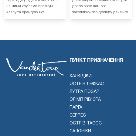
і пригоди у відкритому морі з
досліджуйте глибини океану за
нашими круїзами преміум-
допомогою нашого
класу та орендою яхт.
захоплюючого досвіду дайвінгу.
ПУНКТ ПРИЗНАЧЕННЯ
ХАЛКІДІКИ
ОСТРІВ ЛЕФКАС
ЛУТРА ПОЗАР
ОЛІМП РІВ'ЄРА
ПАРГА
СЕРРЕС
ОСТРІВ ТАСОС
САЛОНІКИ