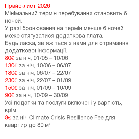
Прайс-лист 2026
Мінімальний термін перебування становить 6
ночей.
У разі бронювання на термін менше 6 ночей
може стягуватися додаткова плата.
Будь ласка, зв'яжіться з нами для отримання
додаткової інформації.
80€
за ніч,
01/05
–
10/06
130€
за ніч,
10/06
–
06/07
180€
за ніч,
06/07
–
22/07
230€
за ніч,
22/07
–
01/09
150€
за ніч,
01/09
–
10/09
90€
за ніч,
10/09
–
30/09
Усі податки та послуги включені у вартість,
крім
8€
за ніч Climate Crisis Resilience Fee для
квартир до 80 м²