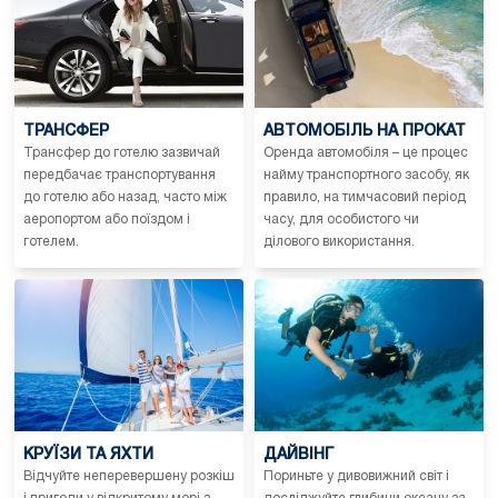
ТРАНСФЕР
АВТОМОБІЛЬ НА ПРОКАТ
Трансфер до готелю зазвичай
Оренда автомобіля – це процес
передбачає транспортування
найму транспортного засобу, як
до готелю або назад, часто між
правило, на тимчасовий період
аеропортом або поїздом і
часу, для особистого чи
готелем.
ділового використання.
КРУЇЗИ ТА ЯХТИ
ДАЙВІНГ
Відчуйте неперевершену розкіш
Пориньте у дивовижний світ і