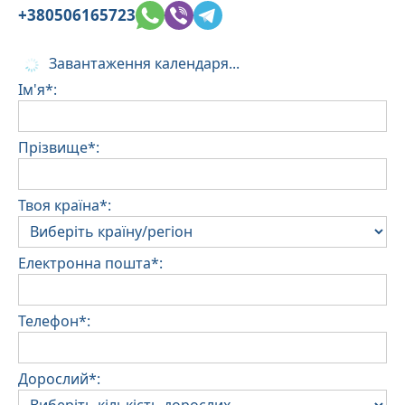
+380506165723
Завантаження календаря...
Ім'я*:
Прізвище*:
Твоя країна*:
Електронна пошта*:
Телефон*:
Дорослий*: