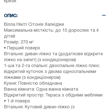
кризи
ОПИС:
Вілла Нікіті Сітонія Халкідіки
Максимальна місткість: до 10 дорослих та 4
дітей
Розмір: 270 м²
• Перший поверх
Вітальня: диван-ліжко та (додаткове відкрите
ліжко на запит) (з кондиціонером)
1-ша та 2-га спальні: двоспальне ліжко плюс
відкритий куточок з двома односпальними
ліжками (з кондиціонером)
Кухня: Повністю обладнана
Ванна кімната: Одна ванна кімната
Відкритий простір: Тераса з обідніми меблями
• 1-й поверх
Вітальня: Кутовий диван-ліжко (з