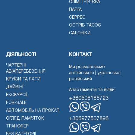
ОЛІМП РІВ'ЄРА
ПАРГА
СЕРРЕС
ОСТРІВ ТАСОС
САЛОНІКИ
ДІЯЛЬНОСТІ
КОНТАКТ
ЧАРТЕРНІ
Ми розмовляємо
АВІАПЕРЕВЕЗЕННЯ
англійською | українська |
російський
КРУЇЗИ ТА ЯХТИ
ДАЙВІНГ
Апартаменти та вілли:
ЕКСКУРСІЇ
+380506165723
FOR-SALE
АВТОМОБІЛЬ НА ПРОКАТ
WhatsApp
Вайбер
Телеграма
+306977507896
ОГЛЯД ПАМ'ЯТОК
ТРАНСФЕР
БЕЗ КАТЕГОРІЇ