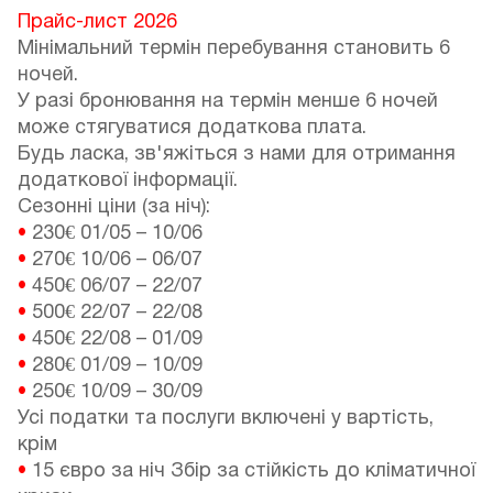
Прайс-лист 2026
Мінімальний термін перебування становить 6
ночей.
У разі бронювання на термін менше 6 ночей
може стягуватися додаткова плата.
Будь ласка, зв'яжіться з нами для отримання
додаткової інформації.
Сезонні ціни (за ніч):
•
230€
01/05
–
10/06
•
270€
10/06
–
06/07
•
450€
06/07
–
22/07
•
500€
22/07
–
22/08
•
450€
22/08
–
01/09
•
280€
01/09
–
10/09
•
250€
10/09
–
30/09
Усі податки та послуги включені у вартість,
крім
•
15 євро за ніч Збір за стійкість до кліматичної