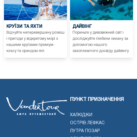
КРУЇЗИ ТА ЯХТИ
ДАЙВІНГ
Відчуйте неперевершену розкіш
Пориньте у дивовижний світ і
і пригоди у відкритому морі з
досліджуйте глибини океану за
нашими круїзами преміум-
допомогою нашого
класу та орендою яхт.
захоплюючого досвіду дайвінгу.
ПУНКТ ПРИЗНАЧЕННЯ
ХАЛКІДІКИ
ОСТРІВ ЛЕФКАС
ЛУТРА ПОЗАР