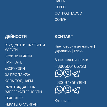
ПАРГА
СЕРЕС
ОСТРОВ ТАСОС
СОЛУН
ДЕЙНОСТИ
КОНТАКТ
ВЪЗДУШНИ ЧАРТЪРНИ
Ние говорим английски |
УСЛУГИ
украински | Руски
КРУИЗИ И ЯХТИ
Апартаменти и вили:
ГМУРКАНЕ
+380506165723
ЕКСКУРЗИИ
ЗА ПРОДАЖБА
WhatsApp
Вайбър
Телеграма
КОЛА ПОД НАЕМ
+306977507896
РАЗГЛЕЖДАНЕ НА
ЗАБЕЛЕЖИТЕЛНОСТИ
WhatsApp
Вайбър
Телеграма
ТРАНСФЕР
Катерина
НЕКАТЕГОРИЗИРАН