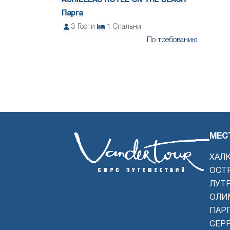
ACHILLEAS HOTEL ON THE BEACH
Парга
3
Гости
1
Спальни
По требованию
МЕС
ХАЛ
ОСТ
ЛУТ
ОЛИ
ПАРГ
СЕР