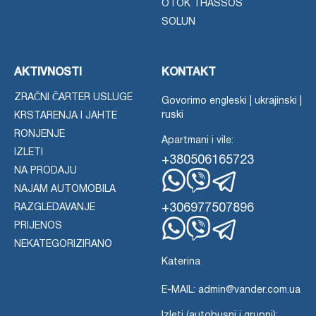
OTOK THASSOS
SOLUN
AKTIVNOSTI
KONTAKT
ZRAČNI ČARTER USLUGE
Govorimo engleski | ukrajinski |
ruski
KRSTARENJA I JAHTE
RONJENJE
Apartmani i vile:
IZLETI
+380506165723
NA PRODAJU
NAJAM AUTOMOBILA
WhatsApp
Viber
Telegram
+306977507896
RAZGLEDAVANJE
PRIJENOS
WhatsApp
Viber
NEKATEGORIZIRANO
Telegram
Katerina
E-MAIL: admin@vander.com.ua
Izleti (autobusni i grupni):