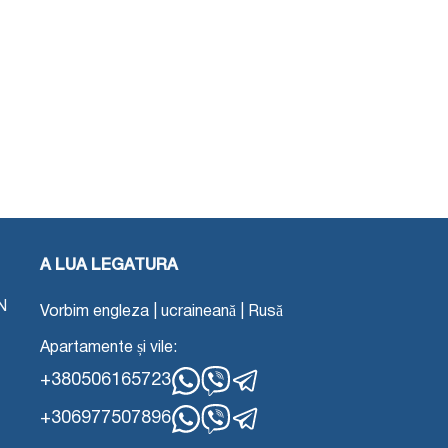
A LUA LEGATURA
N
Vorbim engleza | ucraineană | Rusă
Apartamente și vile:
+380506165723
WhatsApp
Viber
Telegramă
+306977507896
WhatsApp
Viber
Telegramă