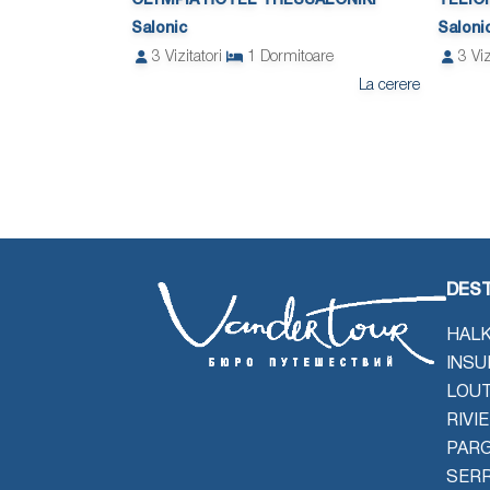
OLYMPIA HOTEL THESSALONIKI
TELIO
Salonic
Saloni
3
Vizitatori
1
Dormitoare
3
Viz
La cerere
DEST
HALK
INSU
LOU
RIVI
PAR
SER