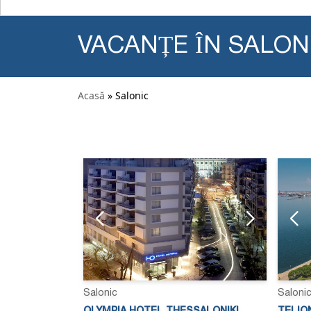
VACANȚE ÎN SALON
Acasă
» Salonic
Salonic
Saloni