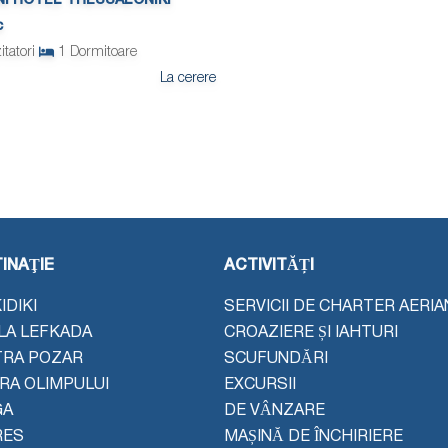
NI HOTEL THESSALONIKI
c
itatori
1
Dormitoare
La cerere
INAŢIE
ACTIVITĂȚI
IDIKI
SERVICII DE CHARTER AERIA
LA LEFKADA
CROAZIERE ȘI IAHTURI
TRA POZAR
SCUFUNDĂRI
ERA OLIMPULUI
EXCURSII
GA
DE VÂNZARE
RES
MAȘINĂ DE ÎNCHIRIERE