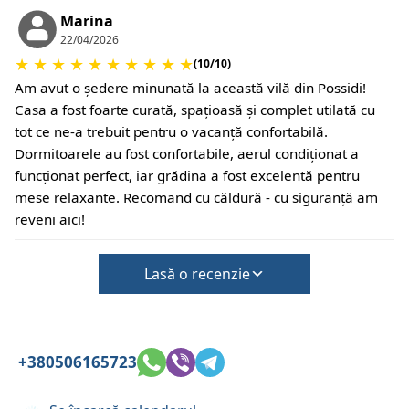
Această proprietate nu necesită depozit pentru
Marina
22/04/2026
daune la check-in
★
★
★
★
★
★
★
★
★
★
Cu toate acestea, check-out-ul poate fi finalizat
(10/10)
numai după verificarea stării generale a casei
Am avut o ședere minunată la această vilă din Possidi!
Animalele de companie nu se acceptă
Casa a fost foarte curată, spațioasă și complet utilată cu
tot ce ne-a trebuit pentru o vacanță confortabilă.
Dormitoarele au fost confortabile, aerul condiționat a
funcționat perfect, iar grădina a fost excelentă pentru
mese relaxante. Recomand cu căldură - cu siguranță am
reveni aici!
Lasă o recenzie
+380506165723