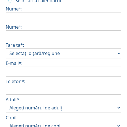
Se încarcă calendarul...
Nume*:
Nume*:
Tara ta*:
E-mail*:
Telefon*:
Adult*:
Copil: