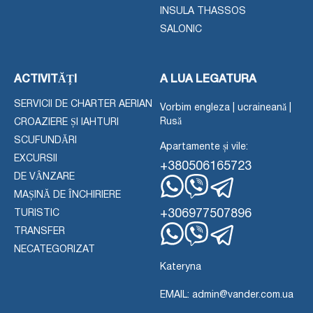
INSULA THASSOS
SALONIC
ACTIVITĂȚI
A LUA LEGATURA
SERVICII DE CHARTER AERIAN
Vorbim engleza | ucraineană |
Rusă
CROAZIERE ȘI IAHTURI
SCUFUNDĂRI
Apartamente și vile:
EXCURSII
+380506165723
DE VÂNZARE
MAȘINĂ DE ÎNCHIRIERE
WhatsApp
Viber
Telegramă
+306977507896
TURISTIC
TRANSFER
WhatsApp
Viber
NECATEGORIZAT
Telegramă
Kateryna
EMAIL: admin@vander.com.ua