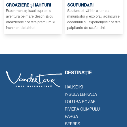
CROAZIERE ȘI IAHTURI
SCUFUNDĂRI
Experimentați luxul suprem și
Scufundați-vă într-o lume a
aventura pe mare deschisă cu
minunățiilor și explorați adâncurile
croazierele noastre premium și
oceanului cu experiențele noastre
închirieri de iahturi.
palpitante de scufundări.
DESTINAŢIE
HALKIDIKI
INSULA LEFKADA
LOUTRA POZAR
RIVIERA OLIMPULUI
PARGA
SERRES