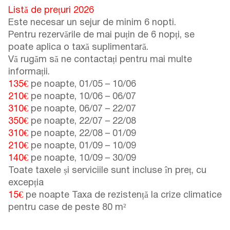
Listă de prețuri 2026
Este necesar un sejur de minim 6 nopti.
Pentru rezervările de mai puțin de 6 nopți, se
poate aplica o taxă suplimentară.
Vă rugăm să ne contactați pentru mai multe
informații.
135€
pe noapte,
01/05
–
10/06
210€
pe noapte,
10/06
–
06/07
310€
pe noapte,
06/07
–
22/07
350€
pe noapte,
22/07
–
22/08
310€
pe noapte,
22/08
–
01/09
210€
pe noapte,
01/09
–
10/09
140€
pe noapte,
10/09
–
30/09
Toate taxele și serviciile sunt incluse în preț, cu
excepția
15€
pe noapte Taxa de rezistență la crize climatice
pentru case de peste 80 m²