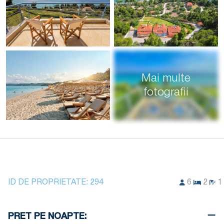
Mai multe
fotografii
ID DE PROPRIETATE:
294
6
2
1
PRET PE NOAPTE: