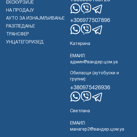
ЕКСКУРЗИЈЕ
НА ПРОДАЈУ
WhatsApp
Вајбер
Телеграм
АУТО ЗА ИЗНАЈМЉИВАЊЕ
+306977507896
РАЗГЛЕДАЊЕ
ТРАНСФЕР
WhatsApp
Вајбер
Телеграм
УНЦАТЕГОРИЗЕД
Катерина
ЕМАИЛ:
админ@вандер.цом.уа
Обиласци (аутобуски и
групни):
+380975426936
WhatsApp
Вајбер
Телеграм
Светлана
ЕМАИЛ:
манагер2@вандер.цом.уа