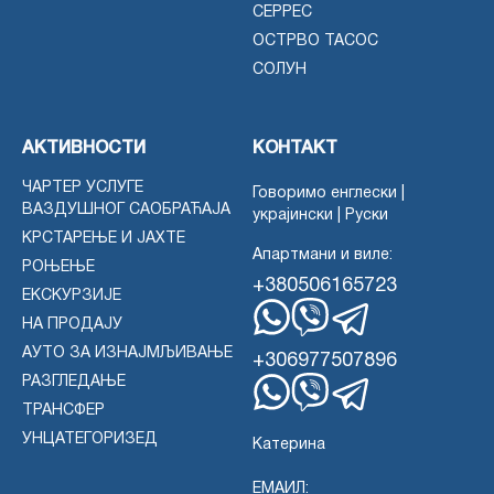
СЕРРЕС
ОСТРВО ТАСОС
СОЛУН
АКТИВНОСТИ
КОНТАКТ
ЧАРТЕР УСЛУГЕ
Говоримо енглески |
ВАЗДУШНОГ САОБРАЋАЈА
украјински | Руски
КРСТАРЕЊЕ И ЈАХТЕ
Апартмани и виле:
РОЊЕЊЕ
+380506165723
ЕКСКУРЗИЈЕ
НА ПРОДАЈУ
WhatsApp
Вајбер
Телеграм
АУТО ЗА ИЗНАЈМЉИВАЊЕ
+306977507896
РАЗГЛЕДАЊЕ
ТРАНСФЕР
WhatsApp
Вајбер
Телеграм
УНЦАТЕГОРИЗЕД
Катерина
ЕМАИЛ: