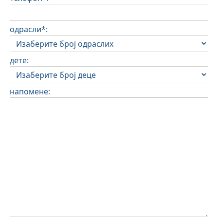
одрасли*:
дете:
напомене: