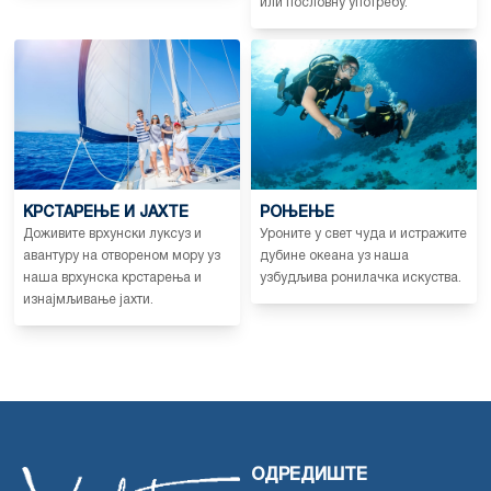
или пословну употребу.
КРСТАРЕЊЕ И ЈАХТЕ
РОЊЕЊЕ
Доживите врхунски луксуз и
Уроните у свет чуда и истражите
авантуру на отвореном мору уз
дубине океана уз наша
наша врхунска крстарења и
узбудљива ронилачка искуства.
изнајмљивање јахти.
ОДРЕДИШТЕ