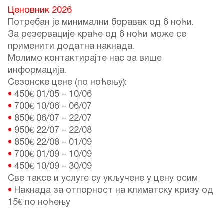
Ценовник 2026
Потребан је минимални боравак од 6 ноћи.
За резервације краће од 6 ноћи може се
применити додатна накнада.
Молимо контактирајте нас за више
информација.
Сезонске цене (по ноћењу):
•
450€
01/05
–
10/06
•
700€
10/06
–
06/07
•
850€
06/07
–
22/07
•
950€
22/07
–
22/08
•
850€
22/08
–
01/09
•
700€
01/09
–
10/09
•
450€
10/09
–
30/09
Све таксе и услуге су укључене у цену осим
•
Накнада за отпорност на климатску кризу од
15€ по ноћењу