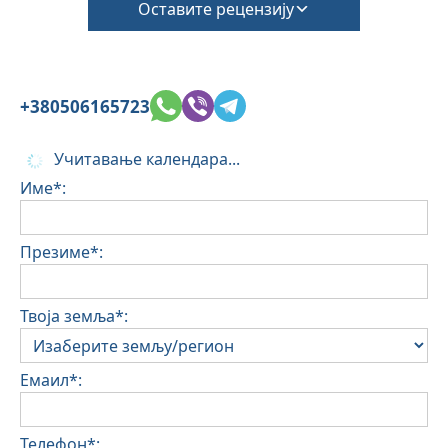
Оставите рецензију
+380506165723
Учитавање календара...
Име*:
Презиме*:
Твоја земља*:
Емаил*:
Телефон*: