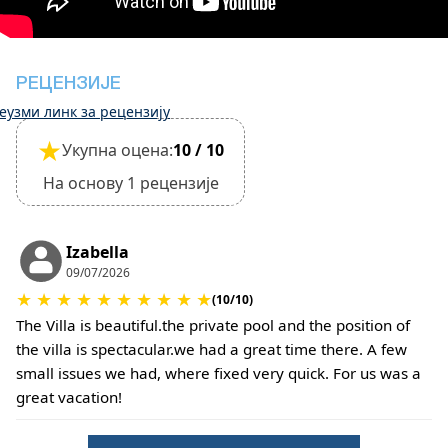
Одјава: 10:30 часова
Одјава се завршава тек након провере општег
стања објекта.
•
Кућни љубимци:
РЕЦЕНЗИЈЕ
Мали кућни љубимци су дозвољени, али то
еузми линк за рецензију
мора бити потврђено приликом резервације.
★
Укупна оцена:
10 / 10
Могу се применити додатни трошкови за
чишћење или накнаду штете.
На основу 1 рецензије
•
Депозит за штету:
Није потребан депозит при пријави.
За кућне љубимце или посебне услове могу се
Izabella
применити додатне накнаде.
09/07/2026
★
★
★
★
★
★
★
★
★
★
(10/10)
The Villa is beautiful.the private pool and the position of
the villa is spectacular.we had a great time there. A few
small issues we had, where fixed very quick. For us was a
great vacation!