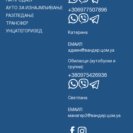
НА ПРОДАЈУ
WhatsApp
Вајбер
Телеграм
АУТО ЗА ИЗНАЈМЉИВАЊЕ
+306977507896
РАЗГЛЕДАЊЕ
ТРАНСФЕР
WhatsApp
Вајбер
Телеграм
УНЦАТЕГОРИЗЕД
Катерина
ЕМАИЛ:
админ@вандер.цом.уа
Обиласци (аутобуски и
групни):
+380975426936
WhatsApp
Вајбер
Телеграм
Светлана
ЕМАИЛ:
манагер2@вандер.цом.уа