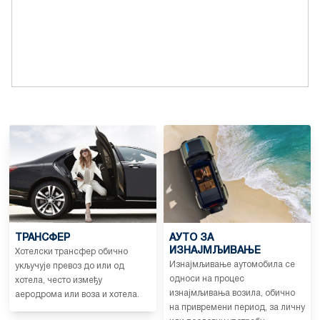
ТРАНСФЕР
АУТО ЗА
ИЗНАЈМЉИВАЊЕ
Хотелски трансфер обично
Изнајмљивање аутомобила се
укључује превоз до или од
односи на процес
хотела, често између
изнајмљивања возила, обично
аеродрома или воза и хотела.
на привремени период, за личну