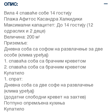
ОПИС:
Вила 4 спаваће собе 14 гостију
Плажа Афитос Касандра Халкидики
Максимални капацитет: До 14 гостију (12
одраслих и 2 деце)
Величина: 200 м²
Приземље:
Дневна соба са софом на развлачење за две
особе (клима уређај)
1. спаваћа соба са брачним креветом
2. спаваћа соба са брачним креветом
Купатило
1. спрат:
Дневна соба са две софе на развлачење
(клима уређај)
(додатни слободни кревет на захтев)
Потпуно опремљена кухиња
Купатило