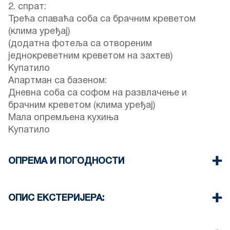
2. спрат:
Трећа спаваћа соба са брачним креветом
(клима уређај)
(додатна фотеља са отвореним
једнокреветним креветом на захтев)
Купатило
Апартман са базеном:
Дневна соба са софом на развлачење и
брачним креветом (клима уређај)
Мала опремљена кухиња
Купатило
ОПРЕМА И ПОГОДНОСТИ
Постељина и пешкири
Четири клима уређаја
ОПИС ЕКСТЕРИЈЕРА:
Телевизор са равним екраном
Ви-Фи бежични
Приватни базен
Машина за прање судова
Објекат нуди два комплета лежаљки и