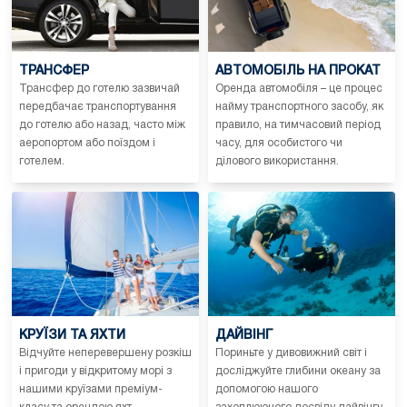
ТРАНСФЕР
АВТОМОБІЛЬ НА ПРОКАТ
Трансфер до готелю зазвичай
Оренда автомобіля – це процес
передбачає транспортування
найму транспортного засобу, як
до готелю або назад, часто між
правило, на тимчасовий період
аеропортом або поїздом і
часу, для особистого чи
готелем.
ділового використання.
КРУЇЗИ ТА ЯХТИ
ДАЙВІНГ
Відчуйте неперевершену розкіш
Пориньте у дивовижний світ і
і пригоди у відкритому морі з
досліджуйте глибини океану за
нашими круїзами преміум-
допомогою нашого