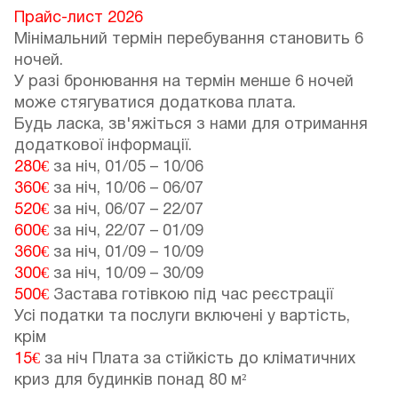
Прайс-лист 2026
Мінімальний термін перебування становить 6
ночей.
У разі бронювання на термін менше 6 ночей
може стягуватися додаткова плата.
Будь ласка, зв'яжіться з нами для отримання
додаткової інформації.
280€
за ніч,
01/05
–
10/06
360€
за ніч,
10/06
–
06/07
520€
за ніч,
06/07
–
22/07
600€
за ніч,
22/07
–
01/09
360€
за ніч,
01/09
–
10/09
300€
за ніч,
10/09
–
30/09
500€
Застава готівкою під час реєстрації
Усі податки та послуги включені у вартість,
крім
15€
за ніч Плата за стійкість до кліматичних
криз для будинків понад 80 м²