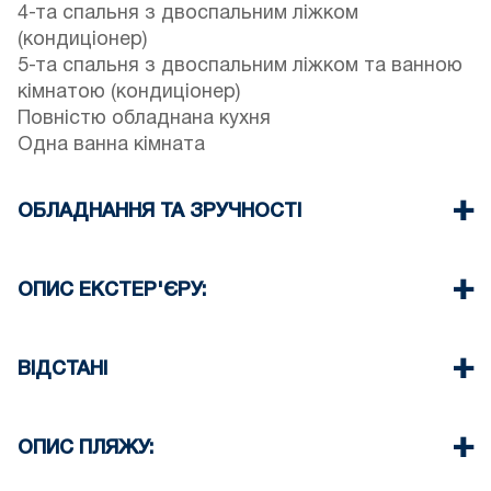
4-та спальня з двоспальним ліжком
(кондиціонер)
5-та спальня з двоспальним ліжком та ванною
кімнатою (кондиціонер)
Повністю обладнана кухня
Одна ванна кімната
ОБЛАДНАННЯ ТА ЗРУЧНОСТІ
Постільна білизна та рушники
Телевізор з пласким екраном
ОПИС ЕКСТЕР'ЄРУ:
Бездротовий Wi-Fi
Посудомийна машина
Власний басейн
Пральна машина
Приватний сад з барбекю (за запитом)
ВІДСТАНІ
Прибирання при виїзді
Два паркомісця для гостей будинку
Пляж 700 м
Центр села 250 м
ОПИС ПЛЯЖУ:
Супермаркет 250 м
Ресторан 250 м
Пляж в Пефкохорі піщаний