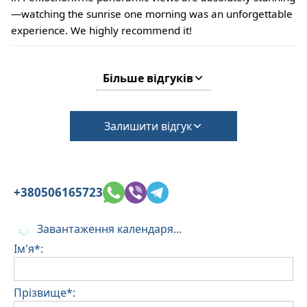
—watching the sunrise one morning was an unforgettable
experience. We highly recommend it!
Більше відгуків
Залишити відгук
+380506165723
Завантаження календаря...
Ім'я*:
Прізвище*: