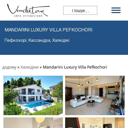
Пошук:
MANDARINI LUXURY VILLA PEFKOCHORI
Пефкохорі, Кассандра, Халкідікі
додому
»
Халкідіки
»
Mandarini Luxury Villa Pefkochori