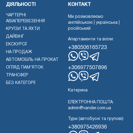
ДІЯЛЬНОСТІ
КОНТАКТ
ЧАРТЕРНІ
Ми розмовляємо
АВІАПЕРЕВЕЗЕННЯ
англійською | українська |
російський
КРУЇЗИ ТА ЯХТИ
ДАЙВІНГ
Апартаменти та вілли:
ЕКСКУРСІЇ
+380506165723
НА ПРОДАЖ
АВТОМОБІЛЬ НА ПРОКАТ
WhatsApp
Вайбер
Телеграма
+306977507896
ОГЛЯД ПАМ'ЯТОК
ТРАНСФЕР
WhatsApp
Вайбер
БЕЗ КАТЕГОРІЇ
Телеграма
Катерина
ЕЛЕКТРОННА ПОШТА:
admin@vander.com.ua
Тури (автобусні та групові):
+380975426936