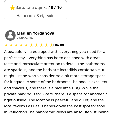
★
Загальна оцінка:
10 / 10
На основі 3 відгуків
Madlen Yordanova
29/06/2026
★
★
★
★
★
★
★
★
★
★
(10/10)
A beautiful villa equipped with everything you need for a
perfect stay. Everything has been designed with great
taste and immaculate attention to detail. The bathrooms
are spacious, and the beds are incredibly comfortable. It
might just be worth considering a bit more storage space
for luggage in some of the bedrooms. ​The pool is excellent
and spacious, and there is a nice little BBQ. While the
private parking is for 2 cars, there is a space for another 2
right outside. The location is peaceful and quiet, and the
local tavern Las Pas is hands-down the best spot for food
in Pefkochori. ​The panoramic views are absolutely stunning