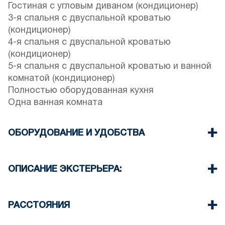
Гостиная с угловым диваном (кондиционер)
3-я спальня с двуспальной кроватью
(кондиционер)
4-я спальня с двуспальной кроватью
(кондиционер)
5-я спальня с двуспальной кроватью и ванной
комнатой (кондиционер)
Полностью оборудованная кухня
Одна ванная комната
ОБОРУДОВАНИЕ И УДОБСТВА
Постельное белье и полотенца
Телевизор с плоским экраном
ОПИСАНИЕ ЭКСТЕРЬЕРА:
беспроводной Wi-Fi
Посудомоечная машина
Частный бассейн
Стиральная машина
Частный сад с барбекю (по запросу)
РАССТОЯНИЯ
Уборка один раз при выезде
Для гостей дома имеются два парковочных
места.
Пляж 700 м