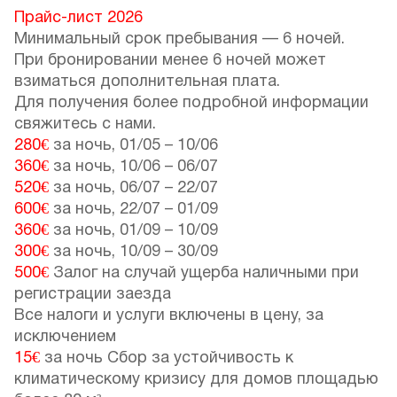
Прайс-лист 2026
Минимальный срок пребывания — 6 ночей.
При бронировании менее 6 ночей может
взиматься дополнительная плата.
Для получения более подробной информации
свяжитесь с нами.
280€
за ночь,
01/05
–
10/06
360€
за ночь,
10/06
–
06/07
520€
за ночь,
06/07
–
22/07
600€
за ночь,
22/07
–
01/09
360€
за ночь,
01/09
–
10/09
300€
за ночь,
10/09
–
30/09
500€
Залог на случай ущерба наличными при
регистрации заезда
Все налоги и услуги включены в цену, за
исключением
15€
за ночь Сбор за устойчивость к
климатическому кризису для домов площадью