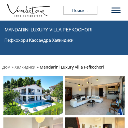
Искать:
MANDARINI LUXURY VILLA PEFKOCHORI
Пефкохори Кассандра Халкидики
Дом
»
Халкидики
»
Mandarini Luxury Villa Pefkochori