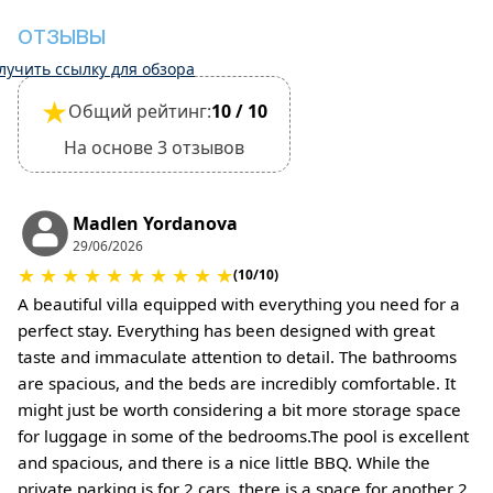
выезде после проверки общего состояния
дома.
ОТЗЫВЫ
Домашние животные не допускаются.
лучить ссылку для обзора
★
Общий рейтинг:
10 / 10
На основе 3 отзывов
Madlen Yordanova
29/06/2026
★
★
★
★
★
★
★
★
★
★
(10/10)
A beautiful villa equipped with everything you need for a
perfect stay. Everything has been designed with great
taste and immaculate attention to detail. The bathrooms
are spacious, and the beds are incredibly comfortable. It
might just be worth considering a bit more storage space
for luggage in some of the bedrooms. ​The pool is excellent
and spacious, and there is a nice little BBQ. While the
private parking is for 2 cars, there is a space for another 2