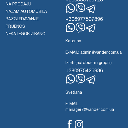
+380506165723
NA PRODAJU
NAJAM AUTOMOBILA
WhatsApp
Viber
Telegram
+306977507896
RAZGLEDAVANJE
PRIJENOS
WhatsApp
Viber
NEKATEGORIZIRANO
Telegram
Katerina
E-MAIL: admin@vander.com.ua
Izleti (autobusni i grupni):
+380975426936
WhatsApp
Viber
Telegram
Svetlana
E-MAIL:
manager2@vander.com.ua