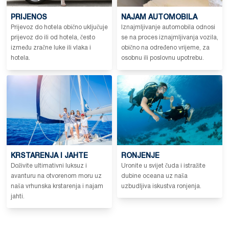
PRIJENOS
NAJAM AUTOMOBILA
Prijevoz do hotela obično uključuje
Iznajmljivanje automobila odnosi
prijevoz do ili od hotela, često
se na proces iznajmljivanja vozila,
između zračne luke ili vlaka i
obično na određeno vrijeme, za
hotela.
osobnu ili poslovnu upotrebu.
KRSTARENJA I JAHTE
RONJENJE
Doživite ultimativni luksuz i
Uronite u svijet čuda i istražite
avanturu na otvorenom moru uz
dubine oceana uz naša
naša vrhunska krstarenja i najam
uzbudljiva iskustva ronjenja.
jahti.