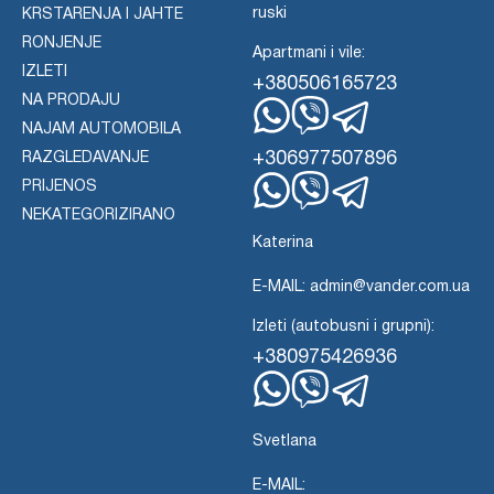
ruski
KRSTARENJA I JAHTE
RONJENJE
Apartmani i vile:
IZLETI
+380506165723
NA PRODAJU
NAJAM AUTOMOBILA
WhatsApp
Viber
Telegram
+306977507896
RAZGLEDAVANJE
PRIJENOS
WhatsApp
Viber
NEKATEGORIZIRANO
Telegram
Katerina
E-MAIL: admin@vander.com.ua
Izleti (autobusni i grupni):
+380975426936
WhatsApp
Viber
Telegram
Svetlana
E-MAIL: