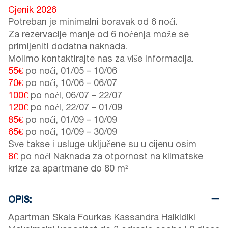
Cjenik 2026
Potreban je minimalni boravak od 6 noći.
Za rezervacije manje od 6 noćenja može se
primijeniti dodatna naknada.
Molimo kontaktirajte nas za više informacija.
55€
po noći,
01/05
–
10/06
70€
po noći,
10/06
–
06/07
100€
po noći,
06/07
–
22/07
120€
po noći,
22/07
–
01/09
85€
po noći,
01/09
–
10/09
65€
po noći,
10/09
–
30/09
Sve takse i usluge uključene su u cijenu osim
8€
po noći Naknada za otpornost na klimatske
krize za apartmane do 80 m²
OPIS:
Apartman Skala Fourkas Kassandra Halkidiki