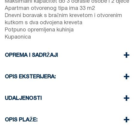
Maksimalni kapacitet do 3 odrasle osobe i 2 djece
Apartman otvorenog tipa ima 33 m2
Dnevni boravak s bračnim krevetom i otvorenim
kutkom s dva odvojena kreveta
Potpuno opremljena kuhinja
Kupaonica
OPREMA I SADRŽAJI
Posteljina i ručnici
Klima uređaj
OPIS EKSTERIJERA:
TV ravnog ekrana
Wi-Fi bežični
Postoji mogućnost parkiranja na ulici ispred
Perilica za rublje
kompleksa (ponekad nema dovoljno mjesta)
UDALJENOSTI
Čišćenje jednom prilikom odjave
Još jedno besplatno parkiralište dostupno je 100
metara od kompleksa
Plaža 50 m
Centar naselja 0 m
OPIS PLAŽE:
Supermarket 150 m
Taverna 100 m
Plaža u Fourki je pješčana