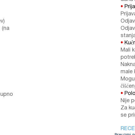
•
Prij
Prijav
v)
Odjav
 (na
Odjav
stanj
•
Kućn
Mali k
potreb
Nakn
male 
Mogu 
čišćen
•
Polo
stupno
Nije p
Za ku
se pr
RECE
Preuzmi p