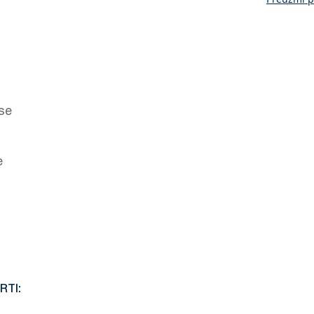
 se
e
RTI: