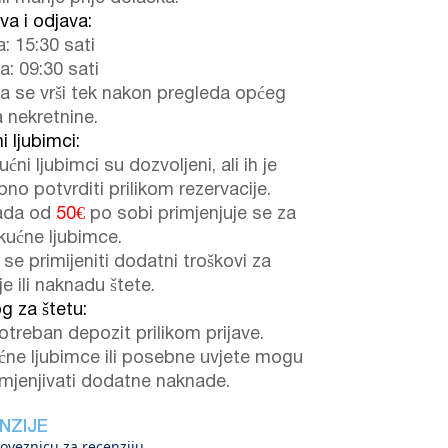
ava i odjava:
a: 15:30 sati
a: 09:30 sati
a se vrši tek nakon pregleda općeg
a nekretnine.
i ljubimci:
ućni ljubimci su dozvoljeni, ali ih je
no potvrditi prilikom rezervacije.
ada od
50€
po sobi primjenjuje se za
kućne ljubimce.
se primijeniti dodatni troškovi za
je ili naknadu štete.
g za štetu:
otreban depozit prilikom prijave.
ćne ljubimce ili posebne uvjete mogu
imjenjivati dodatne naknade.
NZIJE
oveznicu za recenziju