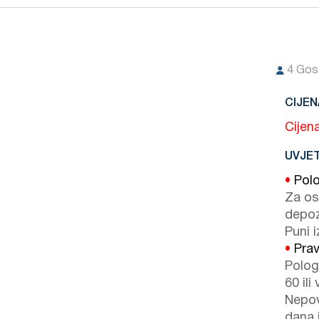
4
Gost
CIJEN
Cijena
UVJET
•
Polo
Za os
depoz
i
Puni i
•
Prav
Polog
60 ili
Nepov
dana i