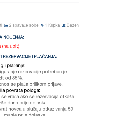
i
2
spavaće sobe
1
Kupka
Bazen
A NOĆENJA:
 (na upit)
I REZERVACIJE I PLAĆANJA:
g i plaćanje:
iguranje rezervacije potreban je
it od 35%.
znos se plaća prilikom prijave.
ila povrata pologa:
 se vraća ako se rezervacija otkaže
 više dana prije dolaska.
rat novca u slučaju otkazivanja 59
li manje prije dolaska.