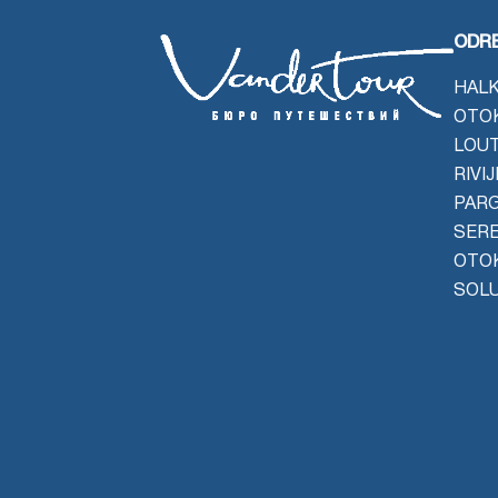
ODRE
HALK
OTO
LOU
RIVI
PAR
SER
OTO
SOL