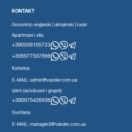
KONTAKT
Govorimo engleski | ukrajinski | ruski
Apartmani i vile:
+380506165723
WhatsApp
Viber
Telegram
+306977507896
WhatsApp
Viber
Telegram
Katerina
E-MAIL: admin@vander.com.ua
Izleti (autobusni i grupni):
+380975426936
WhatsApp
Viber
Telegram
Svetlana
E-MAIL: manager2@vander.com.ua