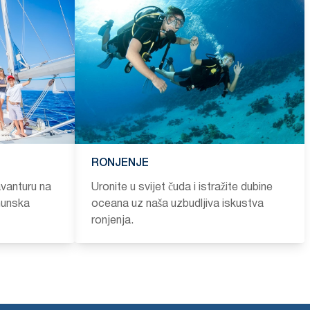
RONJENJE
 avanturu na
Uronite u svijet čuda i istražite dubine
hunska
oceana uz naša uzbudljiva iskustva
ronjenja.