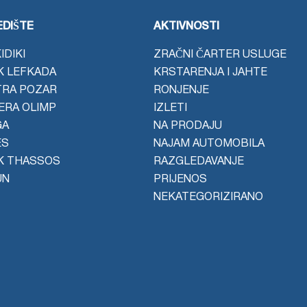
DIŠTE
AKTIVNOSTI
IDIKI
ZRAČNI ČARTER USLUGE
K LEFKADA
KRSTARENJA I JAHTE
TRA POZAR
RONJENJE
JERA OLIMP
IZLETI
GA
NA PRODAJU
ES
NAJAM AUTOMOBILA
K THASSOS
RAZGLEDAVANJE
UN
PRIJENOS
NEKATEGORIZIRANO