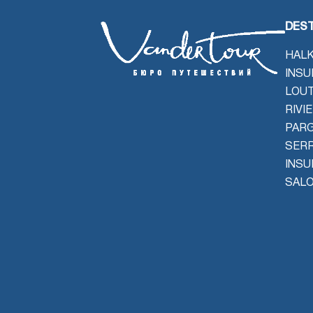
DEST
HALK
INSU
LOU
RIVI
PAR
SER
INSU
SALO