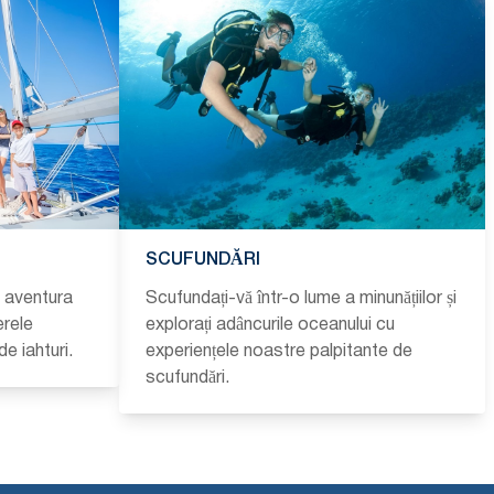
SCUFUNDĂRI
i aventura
Scufundați-vă într-o lume a minunățiilor și
erele
explorați adâncurile oceanului cu
de iahturi.
experiențele noastre palpitante de
scufundări.