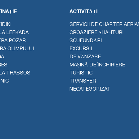
INAŢIE
ACTIVITĂȚI
IDIKI
SERVICII DE CHARTER AERIA
LA LEFKADA
CROAZIERE ȘI IAHTURI
TRA POZAR
SCUFUNDĂRI
ERA OLIMPULUI
EXCURSII
GA
DE VÂNZARE
RES
MAȘINĂ DE ÎNCHIRIERE
LA THASSOS
TURISTIC
NIC
TRANSFER
NECATEGORIZAT