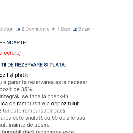
zitatori
2
Dormitoare
1
Baie
Bazin
PE NOAPTE:
la cerere)
TII DE REZERVARE SI PLATA:
zit și plată:
u a garanta rezervarea este necesar
pozit de 35%.
integrală se face la check-in.
tica de rambursare a depozitului:
itul este rambursabil dacă
varea este anulată cu 60 de zile sau
ult înainte de sosire.
bursabil dacă rezervarea este