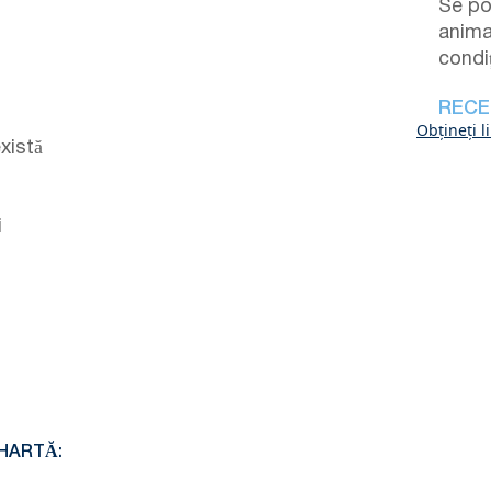
Se po
anima
condiț
RECE
Obțineți l
xistă
i
HARTĂ: