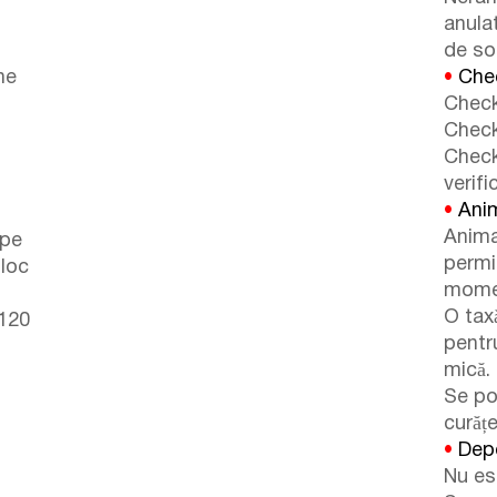
anulat
de so
ne
•
Chec
Check
Check
Check
verifi
•
Ani
Anima
 pe
permi
 loc
momen
O tax
 120
pentr
mică.
Se po
curăț
•
Depo
Nu es