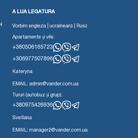
A LUA LEGATURA
N
Vorbim engleza | ucraineană | Rusă
Apartamente și vile:
+380506165723
WhatsApp
Viber
Telegramă
+306977507896
WhatsApp
Viber
Telegramă
Kateryna
EMAIL: admin@vander.com.ua
Tururi (autobuz și grup):
+380975426936
WhatsApp
Viber
Telegramă
Svetlana
EMAIL: manager2@vander.com.ua