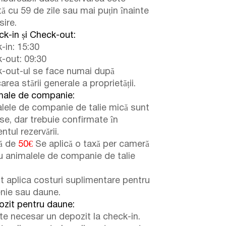
ă cu 59 de zile sau mai puțin înainte
sire.
k-in și Check-out:
-in: 15:30
-out: 09:30
-out-ul se face numai după
carea stării generale a proprietății.
male de companie:
lele de companie de talie mică sunt
se, dar trebuie confirmate în
tul rezervării.
ă de
50€
Se aplică o taxă per cameră
u animalele de companie de talie
t aplica costuri suplimentare pentru
enie sau daune.
zit pentru daune:
te necesar un depozit la check-in.