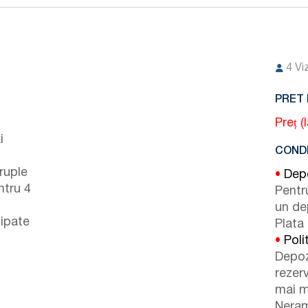
4
Vi
PRET 
Preț (
i
CONDI
ruple
•
Depo
ntru 4
Pentr
un de
ipate
Plata 
•
Poli
Depoz
rezer
mai m
Neram