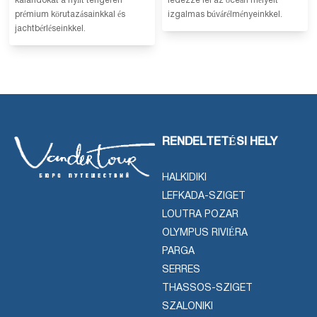
kalandokat a nyílt tengeren
fedezze fel az óceán mélyeit
prémium körutazásainkkal és
izgalmas búvárélményeinkkel.
jachtbérléseinkkel.
RENDELTETÉSI HELY
HALKIDIKI
LEFKADA-SZIGET
LOUTRA POZAR
OLYMPUS RIVIÉRA
PARGA
SERRES
THASSOS-SZIGET
SZALONIKI