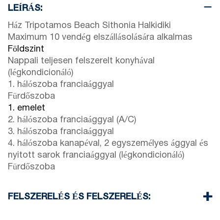
LEÍRÁS:
Ház Tripotamos Beach Sithonia Halkidiki
Maximum 10 vendég elszállásolására alkalmas
Földszint
Nappali teljesen felszerelt konyhával
(légkondicionáló)
1. hálószoba franciaággyal
Fürdőszoba
1. emelet
2. hálószoba franciaággyal (A/C)
3. hálószoba franciaággyal
4. hálószoba kanapéval, 2 egyszemélyes ággyal és
nyitott sarok franciaággyal (légkondicionáló)
Fürdőszoba
FELSZERELÉS ÉS FELSZERELÉS:
Ágynemű és törölköző