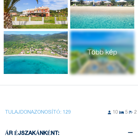
Több kép
TULAJDONAZONOSÍTÓ:
129
10
5
2
ÁR ÉJSZAKÁNKÉNT: