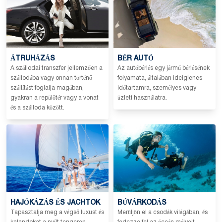
ÁTRUHÁZÁS
BÉR AUTÓ
A szállodai transzfer jellemzően a
Az autóbérlés egy jármű bérlésének
szállodába vagy onnan történő
folyamata, általában ideiglenes
szállítást foglalja magában,
időtartamra, személyes vagy
gyakran a repülőtér vagy a vonat
üzleti használatra.
és a szálloda között.
HAJÓKÁZÁS ÉS JACHTOK
BÚVÁRKODÁS
Tapasztalja meg a végső luxust és
Merüljön el a csodák világában, és