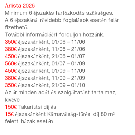
Árlista 2026
Minimum 6 éjszakás tartózkodás szükséges.
A 6 éjszakánál rövidebb foglalások esetén felár
fizethető.
További információért forduljon hozzánk.
350€
éjszakánként,
01/06
–
11/06
380€
éjszakánként,
11/06
–
21/06
450€
éjszakánként,
21/06
–
01/07
560€
éjszakánként,
01/07
–
01/09
450€
éjszakánként,
01/09
–
11/09
380€
éjszakánként,
11/09
–
21/09
350€
éjszakánként,
21/09
–
01/10
Az ár minden adót és szolgáltatást tartalmaz,
kivéve
150€
Takarítási díj és
15€
éjszakánként Klímaválság-tűrési díj 80 m²
feletti házak esetén