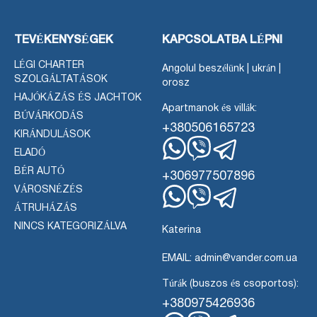
TEVÉKENYSÉGEK
KAPCSOLATBA LÉPNI
LÉGI CHARTER
Angolul beszélünk | ukrán |
SZOLGÁLTATÁSOK
orosz
HAJÓKÁZÁS ÉS JACHTOK
Apartmanok és villák:
BÚVÁRKODÁS
+380506165723
KIRÁNDULÁSOK
ELADÓ
WhatsApp
Viber
Távirat
BÉR AUTÓ
+306977507896
VÁROSNÉZÉS
ÁTRUHÁZÁS
WhatsApp
Viber
Távirat
NINCS KATEGORIZÁLVA
Katerina
EMAIL: admin@vander.com.ua
Túrák (buszos és csoportos):
+380975426936