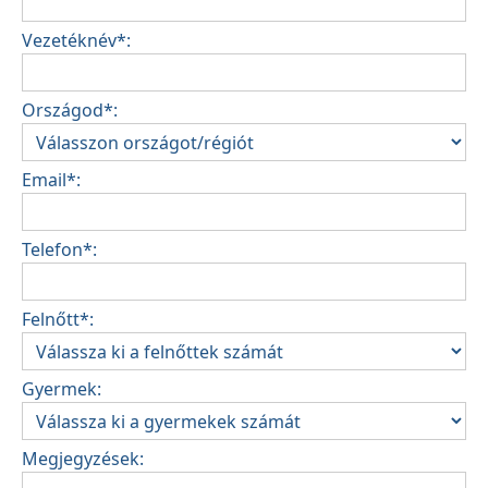
Vezetéknév*:
Országod*:
Email*:
Telefon*:
Felnőtt*:
Gyermek:
Megjegyzések: