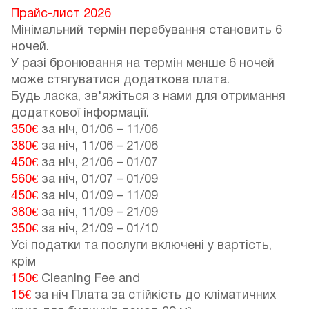
Прайс-лист 2026
Мінімальний термін перебування становить 6
ночей.
У разі бронювання на термін менше 6 ночей
може стягуватися додаткова плата.
Будь ласка, зв'яжіться з нами для отримання
додаткової інформації.
350€
за ніч,
01/06
–
11/06
380€
за ніч,
11/06
–
21/06
450€
за ніч,
21/06
–
01/07
560€
за ніч,
01/07
–
01/09
450€
за ніч,
01/09
–
11/09
380€
за ніч,
11/09
–
21/09
350€
за ніч,
21/09
–
01/10
Усі податки та послуги включені у вартість,
крім
150€
Cleaning Fee and
15€
за ніч Плата за стійкість до кліматичних