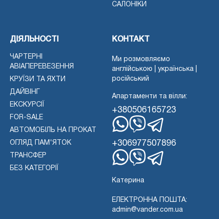
САЛОНІКИ
ДІЯЛЬНОСТІ
КОНТАКТ
ЧАРТЕРНІ
Ми розмовляємо
АВІАПЕРЕВЕЗЕННЯ
англійською | українська |
російський
КРУЇЗИ ТА ЯХТИ
ДАЙВІНГ
Апартаменти та вілли:
ЕКСКУРСІЇ
+380506165723
FOR-SALE
АВТОМОБІЛЬ НА ПРОКАТ
WhatsApp
Вайбер
Телеграма
+306977507896
ОГЛЯД ПАМ'ЯТОК
ТРАНСФЕР
WhatsApp
Вайбер
БЕЗ КАТЕГОРІЇ
Телеграма
Катерина
ЕЛЕКТРОННА ПОШТА:
admin@vander.com.ua