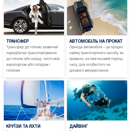
ТРАНСФЕР
АВТОМОБІЛЬ НА ПРОКАТ
Трансфер до готелю зазвичай
Оренда автомобіля – це процес
передбачає транспортування
найму транспортного засобу, як
до готелю або назад, часто між
правило, на тимчасовий період
аеропортом або поїздом і
часу, для особистого чи
готелем.
ділового використання.
КРУЇЗИ ТА ЯХТИ
ДАЙВІНГ