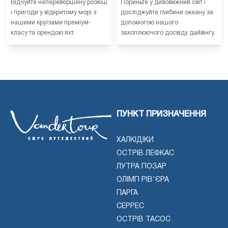
Відчуйте неперевершену розкіш
Пориньте у дивовижний світ і
і пригоди у відкритому морі з
досліджуйте глибини океану за
нашими круїзами преміум-
допомогою нашого
класу та орендою яхт.
захоплюючого досвіду дайвінгу.
ПУНКТ ПРИЗНАЧЕННЯ
ХАЛКІДІКИ
ОСТРІВ ЛЕФКАС
ЛУТРА ПОЗАР
ОЛІМП РІВ'ЄРА
ПАРГА
СЕРРЕС
ОСТРІВ ТАСОС