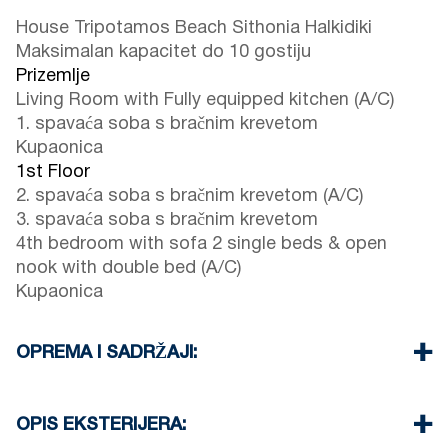
House Tripotamos Beach Sithonia Halkidiki
Maksimalan kapacitet do 10 gostiju
Prizemlje
Living Room with Fully equipped kitchen (A/C)
1. spavaća soba s bračnim krevetom
Kupaonica
1st Floor
2. spavaća soba s bračnim krevetom (A/C)
3. spavaća soba s bračnim krevetom
4th bedroom with sofa 2 single beds & open
nook with double bed (A/C)
Kupaonica
OPREMA I SADRŽAJI:
Posteljina i ručnici
Tri klima uređaja
OPIS EKSTERIJERA:
TV ravnog ekrana