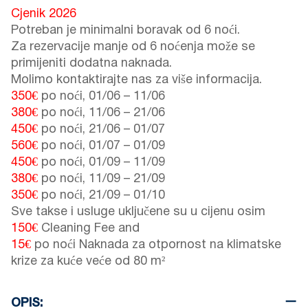
Cjenik 2026
Potreban je minimalni boravak od 6 noći.
Za rezervacije manje od 6 noćenja može se
primijeniti dodatna naknada.
Molimo kontaktirajte nas za više informacija.
350€
po noći,
01/06
–
11/06
380€
po noći,
11/06
–
21/06
450€
po noći,
21/06
–
01/07
560€
po noći,
01/07
–
01/09
450€
po noći,
01/09
–
11/09
380€
po noći,
11/09
–
21/09
350€
po noći,
21/09
–
01/10
Sve takse i usluge uključene su u cijenu osim
150€
Cleaning Fee and
15€
po noći Naknada za otpornost na klimatske
krize za kuće veće od 80 m²
OPIS: