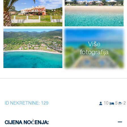
Više
fotografija
ID NEKRETNINE:
129
10
5
2
CIJENA NOĆENJA: