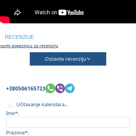
Objekt je pogodan za male kućne ljubimce i mora
se potvrditi tijekom rezervacije
(Bit će potrebne dodatne naknade za naknadu za
čišćenje i polog za štetu)
RECENZIJE
euzmi poveznicu za recenziju
Ostavite recenziju
+380506165723
Učitavanje kalendara...
Ime*:
Prezime*: