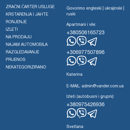
ZRAČNI ČARTER USLUGE
Govorimo engleski | ukrajinski |
ruski
KRSTARENJA I JAHTE
RONJENJE
Apartmani i vile:
IZLETI
+380506165723
NA PRODAJU
NAJAM AUTOMOBILA
WhatsApp
Viber
Telegram
+306977507896
RAZGLEDAVANJE
PRIJENOS
WhatsApp
Viber
NEKATEGORIZIRANO
Telegram
Katerina
E-MAIL: admin@vander.com.ua
Izleti (autobusni i grupni):
+380975426936
WhatsApp
Viber
Telegram
Svetlana