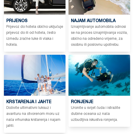
PRIJENOS
NAJAM AUTOMOBILA
Prijevoz do hotela obično uključuje
Iznajmljivanje automobila odnosi
prijevoz do ili od hotela, često
se na proces iznajmljivanja vozila,
između zračne luke ili vlaka i
obično na određeno vrijeme, za
hotela.
osobnu ili poslovnu upotrebu.
KRSTARENJA I JAHTE
RONJENJE
Doživite ultimativni luksuz i
Uronite u svijet čuda i istražite
avanturu na otvorenom moru uz
dubine oceana uz naša
naša vrhunska krstarenja i najam
uzbudljiva iskustva ronjenja.
jahti.