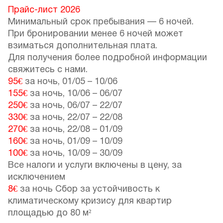
Прайс-лист 2026
Минимальный срок пребывания — 6 ночей.
При бронировании менее 6 ночей может
взиматься дополнительная плата.
Для получения более подробной информации
свяжитесь с нами.
95€
за ночь,
01/05
–
10/06
155€
за ночь,
10/06
–
06/07
250€
за ночь,
06/07
–
22/07
330€
за ночь,
22/07
–
22/08
270€
за ночь,
22/08
–
01/09
160€
за ночь,
01/09
–
10/09
100€
за ночь,
10/09
–
30/09
Все налоги и услуги включены в цену, за
исключением
8€
за ночь Сбор за устойчивость к
климатическому кризису для квартир
площадью до 80 м²