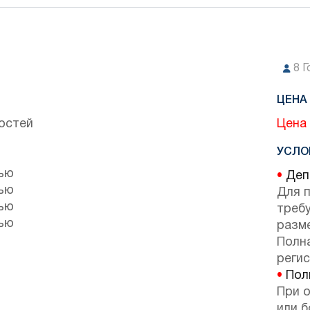
8
Г
ЦЕНА 
остей
Цена 
УСЛО
тью
•
Депо
тью
Для 
тью
требу
тью
разм
Полн
регис
•
Поли
При 
или б