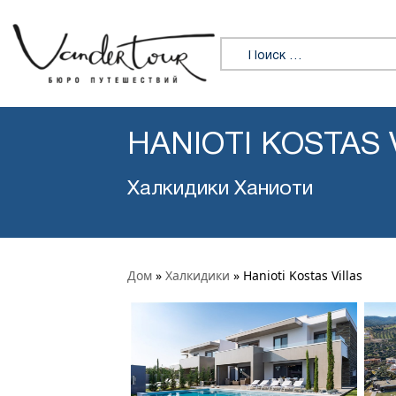
Искать:
HANIOTI KOSTAS 
Халкидики Ханиоти
Дом
»
Халкидики
»
Hanioti Kostas Villas