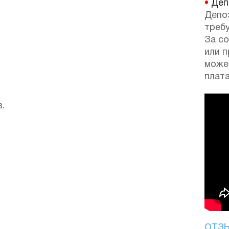
•
Депо
Депо
требу
За с
или 
може
плата
.
ОТЗ