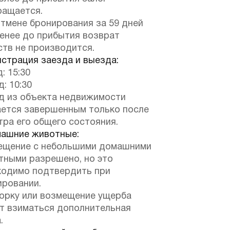
ращается.
отмене бронирования за 59 дней
менее до прибытия возврат
ств не производится.
страция заезда и выезда:
: 15:30
: 10:30
д из объекта недвижимости
ается завершенным только после
ра его общего состояния.
ашние животные:
ещение с небольшими домашними
тными разрешено, но это
ходимо подтвердить при
ировании.
борку или возмещение ущерба
т взиматься дополнительная
.