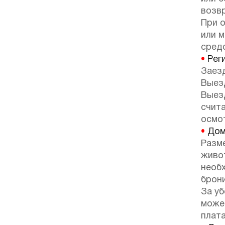
возв
При 
или 
сред
•
Реги
Заезд
Выезд
Выез
счит
осмот
•
Дом
Разм
живо
необ
брон
За у
може
плата