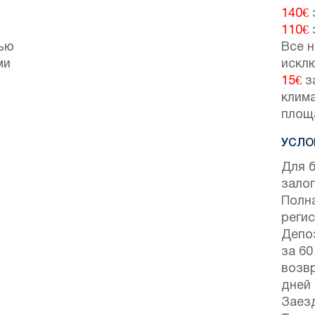
140€
110€
тью
Все н
ми
искл
15€
з
клим
площ
УСЛО
Для 
залог
Полн
регис
Депо
за 60
возвр
дней
Заезд