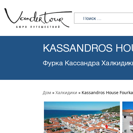
Искать:
KASSANDROS HO
Фурка Кассандра Халкидик
Дом
»
Халкидики
»
Kassandros House Fourka