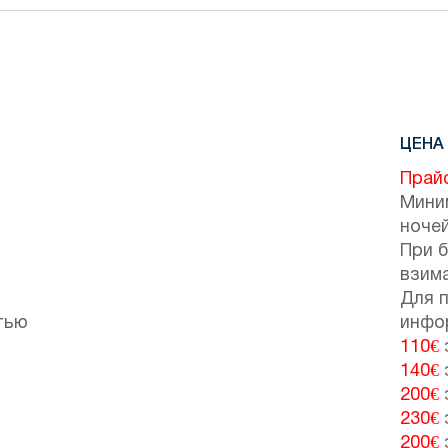
ЦЕНА 
Прай
Мини
ночей
При 
взим
Для 
тью
инфо
110€
140€
200€
230€
200€