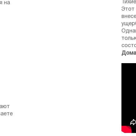
Тихие
я на
Этот
внесе
ущерб
Одна
толь
сост
Дома
гают
ваете