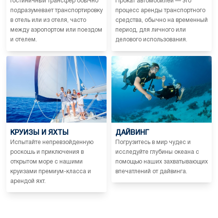
Гостиничный трансфер обычно
Прокат автомобилей — это
подразумевает транспортировку
процесс аренды транспортного
в отель или из отеля, часто
средства, обычно на временный
между аэропортом или поездом
период, для личного или
и отелем.
делового использования.
КРУИЗЫ И ЯХТЫ
ДАЙВИНГ
Испытайте непревзойденную
Погрузитесь в мир чудес и
роскошь и приключения в
исследуйте глубины океана с
открытом море с нашими
помощью наших захватывающих
круизами премиум-класса и
впечатлений от дайвинга.
арендой яхт.