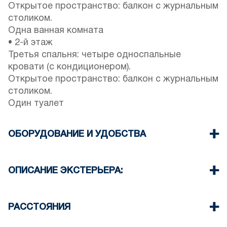
Открытое пространство: балкон с журнальным
столиком.
Одна ванная комната
• 2-й этаж
Третья спальня: четыре односпальные
кровати (с кондиционером).
Открытое пространство: балкон с журнальным
столиком.
Один туалет
ОБОРУДОВАНИЕ И УДОБСТВА
Постельное белье и полотенца
предоставляются.
ОПИСАНИЕ ЭКСТЕРЬЕРА:
Четыре кондиционера
Телевизор с плоским экраном
По запросу предоставляется частный сад с
Wi-Fi / беспроводной интернет
барбекю.
РАССТОЯНИЯ
Посудомоечная машина
Парковка: Вокруг здания есть возможность
Стиральная машина
припарковаться на улице, однако количество
Пляж 300 м