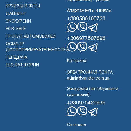
Украинский | Русский
КРУИЗЫ И ЯХТЫ
Апартаменты и виллы:
ДАЙВИНГ
+380506165723
ЭКСКУРСИИ
FOR-SALE
WhatsApp
Вибер
Телеграмма
ПРОКАТ АВТОМОБИЛЕЙ
+306977507896
ОСМОТР
ДОСТОПРИМЕЧАТЕЛЬНОСТЕЙ
WhatsApp
Вибер
Телеграмма
ПЕРЕДАЧА
Катерина
БЕЗ КАТЕГОРИИ
ЭЛЕКТРОННАЯ ПОЧТА:
admin@vander.com.ua
Экскурсии (автобусные и
групповые):
+380975426936
WhatsApp
Вибер
Телеграмма
Светлана