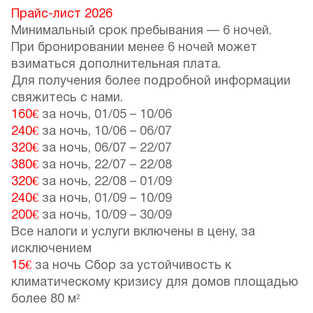
Прайс-лист 2026
Минимальный срок пребывания — 6 ночей.
При бронировании менее 6 ночей может
взиматься дополнительная плата.
Для получения более подробной информации
свяжитесь с нами.
160€
за ночь,
01/05
–
10/06
240€
за ночь,
10/06
–
06/07
320€
за ночь,
06/07
–
22/07
380€
за ночь,
22/07
–
22/08
320€
за ночь,
22/08
–
01/09
240€
за ночь,
01/09
–
10/09
200€
за ночь,
10/09
–
30/09
Все налоги и услуги включены в цену, за
исключением
15€
за ночь Сбор за устойчивость к
климатическому кризису для домов площадью
более 80 м²