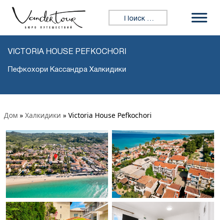
Искать:
VICTORIA HOUSE PEFKOCHORI
Пефкохори Кассандра Халкидики
Дом
»
Халкидики
»
Victoria House Pefkochori