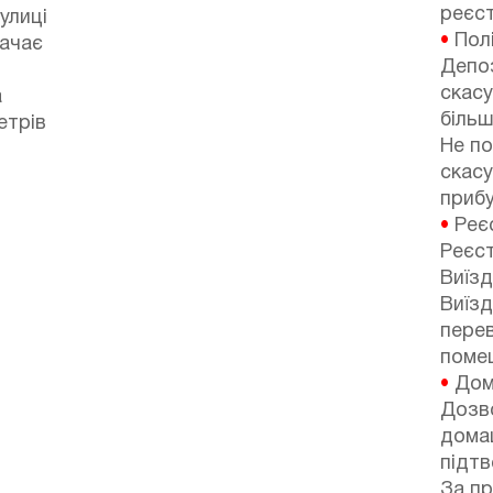
реєст
улиці
•
Полі
тачає
Депоз
скасу
а
більш
етрів
Не по
скасу
прибу
•
Реєс
Реєст
Виїзд
Виїзд
перев
поме
•
Дом
Дозв
домаш
і
підтв
За п