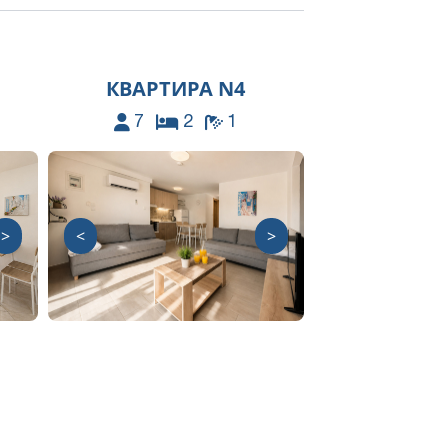
КВАРТИРА N4
7
2
1
>
<
>