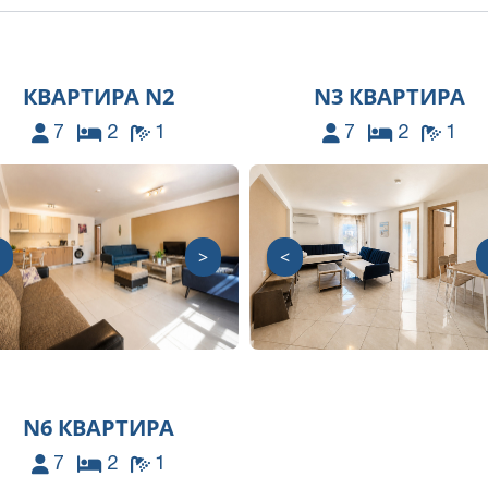
КВАРТИРА N2
N3 КВАРТИРА
7
2
1
7
2
1
>
<
N6 КВАРТИРА
7
2
1