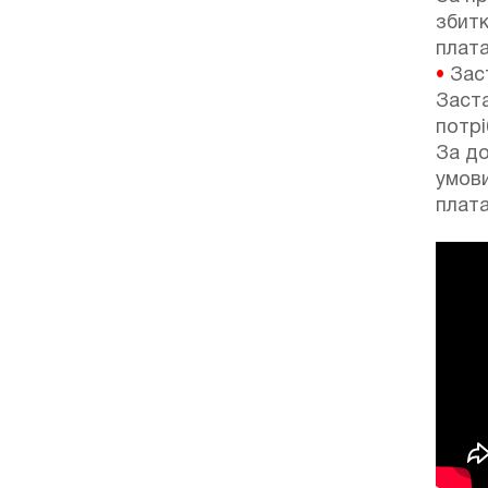
збитк
плата
•
Зас
Заста
потрі
За до
умов
плата