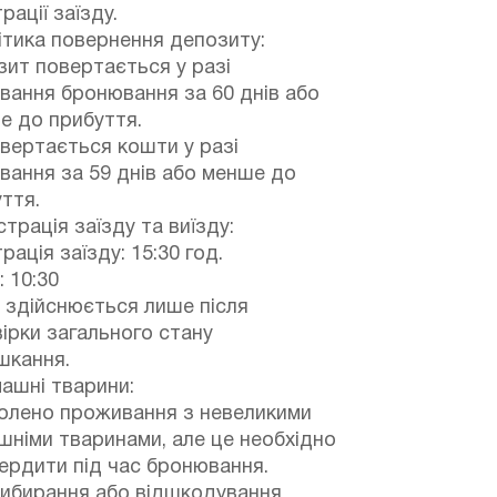
рації заїзду.
тика повернення депозиту:
ит повертається у разі
вання бронювання за 60 днів або
е до прибуття.
вертається кошти у разі
вання за 59 днів або менше до
ття.
трація заїзду та виїзду:
рація заїзду: 15:30 год.
: 10:30
 здійснюється лише після
ірки загального стану
шкання.
ашні тварини:
олено проживання з невеликими
німи тваринами, але це необхідно
ердити під час бронювання.
рибирання або відшкодування