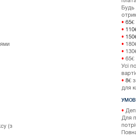
плата
Будь 
отрим
•
65€
•
110
•
150
лями
•
180
•
130
•
65€
Усі п
варті
•
8€
з
для к
УМОВ
•
Депо
Для 
потр
су (з
Повна