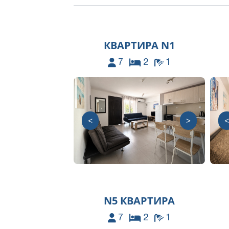
КВАРТИРА N1
7
2
1
<
>
<
N5 КВАРТИРА
7
2
1