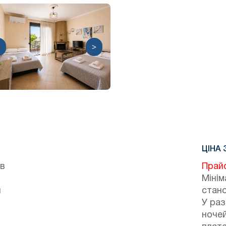
>
ЦІНА 
 в
Прай
Мінім
й
стано
У раз
ноче