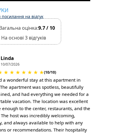
УКИ
 посилання на відгук
Загальна оцінка:
9.7 / 10
На основі 3 відгуків
Linda
10/07/2026
★
★
★
★
★
★
★
★
(10/10)
 a wonderful stay at this apartment in
. The apartment was spotless, beautifully
ined, and had everything we needed for a
table vacation. The location was excellent
 enough to the center, restaurants, and the
 The host was incredibly welcoming,
ly, and always available to help with any
ons or recommendations. Their hospitality