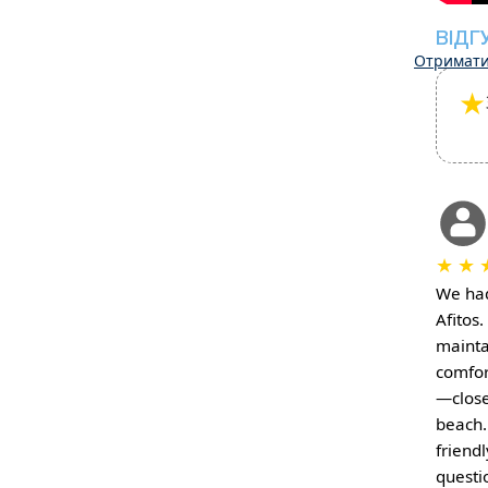
ВІДГ
Отримати
★
★
★
We had
Afitos
mainta
comfor
—close
beach.
friend
questi