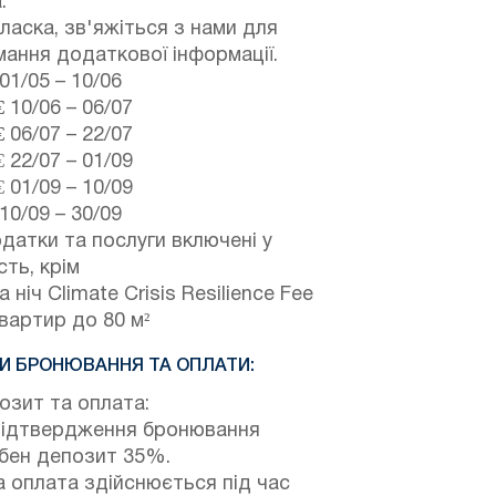
.
ласка, зв'яжіться з нами для
ання додаткової інформації.
01/05
–
10/06
€
10/06
–
06/07
€
06/07
–
22/07
€
22/07
–
01/09
€
01/09
–
10/09
10/09
–
30/09
одатки та послуги включені у
сть, крім
а ніч Climate Crisis Resilience Fee
вартир до 80 м²
И БРОНЮВАННЯ ТА ОПЛАТИ:
зит та оплата:
підтвердження бронювання
ібен депозит 35%.
 оплата здійснюється під час