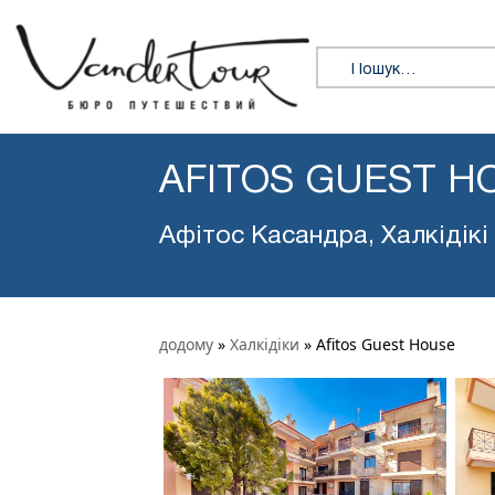
Пошук:
AFITOS GUEST H
Афітос Касандра, Халкідікі
додому
»
Халкідіки
»
Afitos Guest House