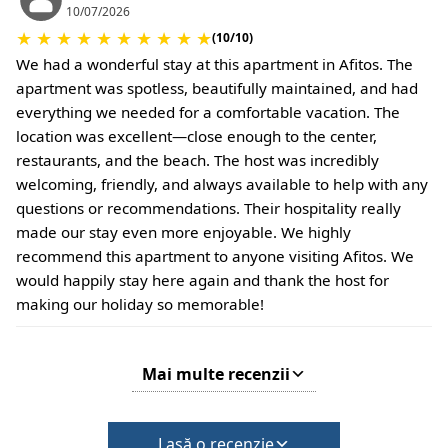
Nu este necesar un depozit la check-in.
10/07/2026
Se pot aplica costuri suplimentare pentru
★
★
★
★
★
★
★
★
★
★
(10/10)
animalele de companie sau se pot aplica condiții
We had a wonderful stay at this apartment in Afitos. The
speciale.
apartment was spotless, beautifully maintained, and had
everything we needed for a comfortable vacation. The
location was excellent—close enough to the center,
restaurants, and the beach. The host was incredibly
welcoming, friendly, and always available to help with any
questions or recommendations. Their hospitality really
made our stay even more enjoyable. We highly
recommend this apartment to anyone visiting Afitos. We
would happily stay here again and thank the host for
making our holiday so memorable!
Mai multe recenzii
Lasă o recenzie