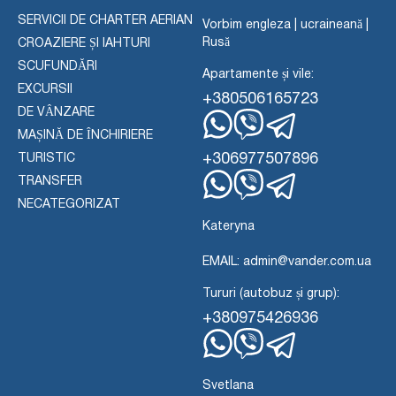
SERVICII DE CHARTER AERIAN
Vorbim engleza | ucraineană |
Rusă
CROAZIERE ȘI IAHTURI
SCUFUNDĂRI
Apartamente și vile:
EXCURSII
+380506165723
DE VÂNZARE
MAȘINĂ DE ÎNCHIRIERE
WhatsApp
Viber
Telegramă
+306977507896
TURISTIC
TRANSFER
WhatsApp
Viber
NECATEGORIZAT
Telegramă
Kateryna
EMAIL: admin@vander.com.ua
Tururi (autobuz și grup):
+380975426936
WhatsApp
Viber
Telegramă
Svetlana