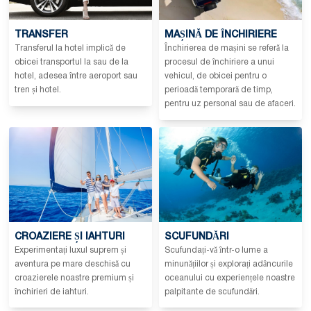
TRANSFER
MAȘINĂ DE ÎNCHIRIERE
Transferul la hotel implică de
Închirierea de mașini se referă la
obicei transportul la sau de la
procesul de închiriere a unui
hotel, adesea între aeroport sau
vehicul, de obicei pentru o
tren și hotel.
perioadă temporară de timp,
pentru uz personal sau de afaceri.
CROAZIERE ȘI IAHTURI
SCUFUNDĂRI
Experimentați luxul suprem și
Scufundați-vă într-o lume a
aventura pe mare deschisă cu
minunățiilor și explorați adâncurile
croazierele noastre premium și
oceanului cu experiențele noastre
închirieri de iahturi.
palpitante de scufundări.