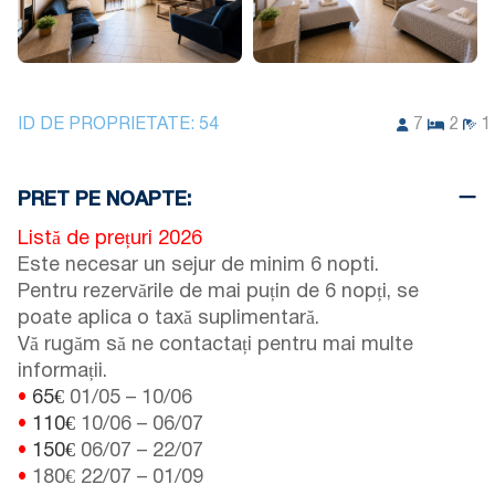
ID DE PROPRIETATE:
54
7
2
1
PRET PE NOAPTE:
Listă de prețuri 2026
Este necesar un sejur de minim 6 nopti.
Pentru rezervările de mai puțin de 6 nopți, se
poate aplica o taxă suplimentară.
Vă rugăm să ne contactați pentru mai multe
informații.
•
65€
01/05
–
10/06
•
110€
10/06
–
06/07
•
150€
06/07
–
22/07
•
180€
22/07
–
01/09