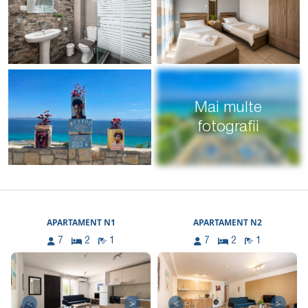
Mai multe
fotografii
APARTAMENT N1
APARTAMENT N2
7
2
1
7
2
1
<
>
<
>