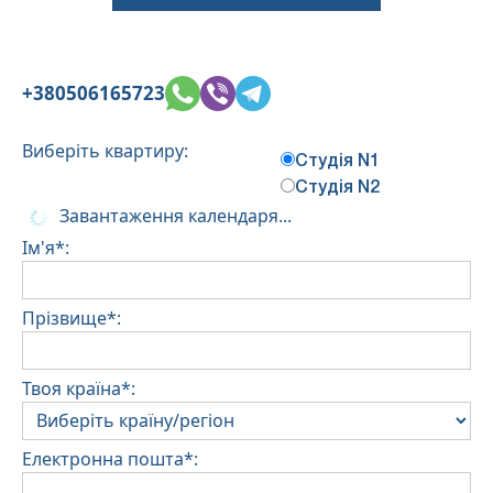
+380506165723
Виберіть квартиру:
Студія N1
Студія N2
Завантаження календаря...
Ім'я*:
Прізвище*:
Твоя країна*:
Електронна пошта*: