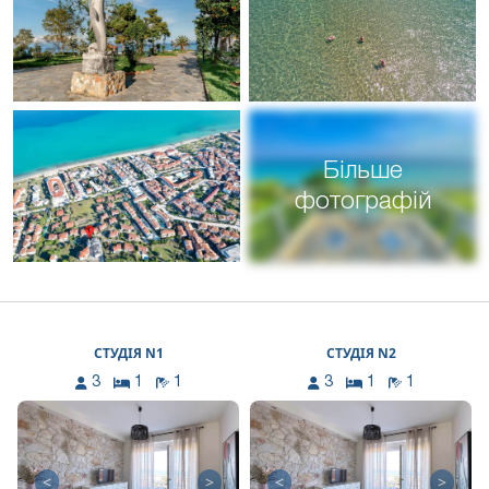
Більше
фотографій
СТУДІЯ N1
СТУДІЯ N2
3
1
1
3
1
1
<
>
<
>