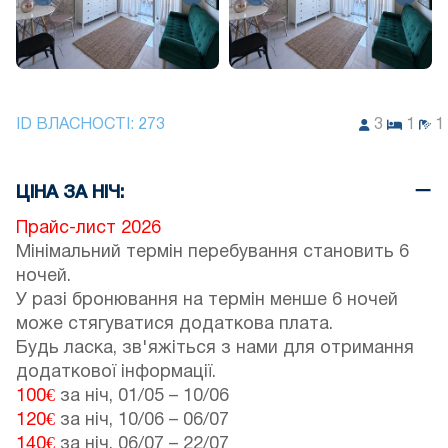
ID ВЛАСНОСТІ:
273
3
1
1
ЦІНА ЗА НІЧ:
Прайс-лист 2026
Мінімальний термін перебування становить 6
ночей.
У разі бронювання на термін менше 6 ночей
може стягуватися додаткова плата.
Будь ласка, зв'яжіться з нами для отримання
додаткової інформації.
100€
за ніч,
01/05
–
10/06
120€
за ніч,
10/06
–
06/07
140€
за ніч,
06/07
–
22/07