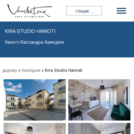
Пошук:
KIRA STUDIO HANIOTI
Ханіоті Кассандра Халкідіки
додому
»
Халкідіки
»
Kira Studio Hanioti