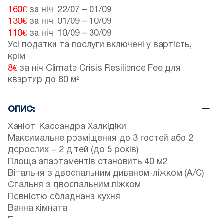
160€
за ніч,
22/07
–
01/09
130€
за ніч,
01/09
–
10/09
110€
за ніч,
10/09
–
30/09
Усі податки та послуги включені у вартість,
крім
8€
за ніч Climate Crisis Resilience Fee для
квартир до 80 м²
ОПИС:
Ханіоті Кассандра Халкідіки
Максимальне розміщення до 3 гостей або 2
дорослих + 2 дітей (до 5 років)
Площа апартаментів становить 40 м2
Вітальня з двоспальним диваном-ліжком (A/C)
Спальня з двоспальним ліжком
Повністю обладнана кухня
Ванна кімната