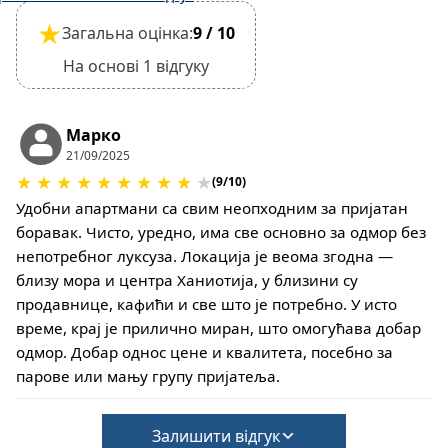
повну оплату
★
Загальна оцінка:
9 / 10
Депозит повертається за 60 днів до прибуття
та не повертається за 59 днів до прибуття.
На основі 1 відгуку
Заїзд – 15:30, виїзд – 10:30
Це помешкання не вимагає застави під час
реєстрації заїзду
Марко
21/09/2025
Однак виселення може бути завершено лише
★
★
★
★
★
★
★
★
★
★
після перевірки загального стану будинку
(9/10)
Домашні тварини не допускаються
Удобни апартмани са свим неопходним за пријатан
боравак. Чисто, уредно, има све основно за одмор без
непотребног луксуза. Локација је веома згодна —
близу мора и центра Ханиотија, у близини су
продавнице, кафићи и све што је потребно. У исто
време, крај је прилично миран, што омогућава добар
одмор. Добар однос цене и квалитета, посебно за
парове или мању групу пријатеља.
Залишити відгук