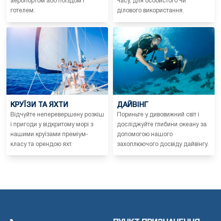
аеропортом або поїздом і
часу, для особистого чи
готелем.
ділового використання.
КРУЇЗИ ТА ЯХТИ
ДАЙВІНГ
Відчуйте неперевершену розкіш
Пориньте у дивовижний світ і
і пригоди у відкритому морі з
досліджуйте глибини океану за
нашими круїзами преміум-
допомогою нашого
класу та орендою яхт.
захоплюючого досвіду дайвінгу.