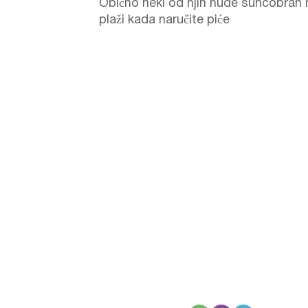
Obično neki od njih nude suncobran 
plaži kada naručite piće