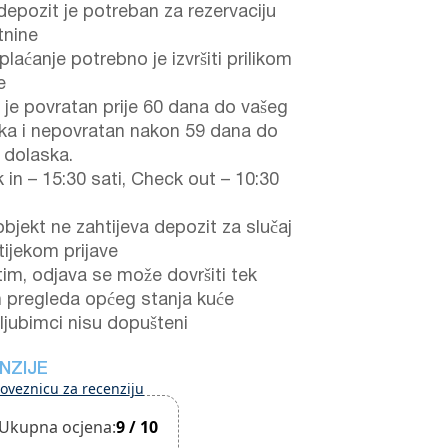
epozit je potreban za rezervaciju
tnine
laćanje potrebno je izvršiti prilikom
e
 je povratan prije 60 dana do vašeg
ka i nepovratan nakon 59 dana do
 dolaska.
 in – 15:30 sati, Check out – 10:30
objekt ne zahtijeva depozit za slučaj
tijekom prijave
im, odjava se može dovršiti tek
 pregleda općeg stanja kuće
 ljubimci nisu dopušteni
NZIJE
oveznicu za recenziju
Ukupna ocjena:
9 / 10