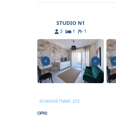
STUDIO N1
3
1
1
<
>
<
ID NEKRETNINE:
273
OPIS: