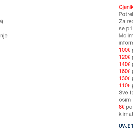
Cjeni
Potre
a)
Za re
se pr
nje
Molim
inform
100€
120€
140€
160€
130€
110€
Sve t
osim
8€
po 
klima
UVJET