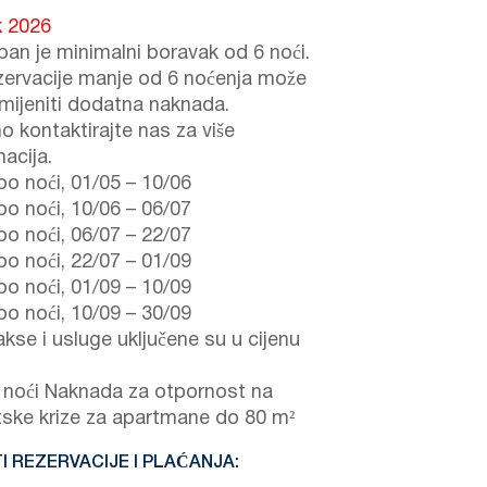
k 2026
ban je minimalni boravak od 6 noći.
zervacije manje od 6 noćenja može
imijeniti dodatna naknada.
o kontaktirajte nas za više
acija.
po noći,
01/05
–
10/06
po noći,
10/06
–
06/07
po noći,
06/07
–
22/07
po noći,
22/07
–
01/09
po noći,
01/09
–
10/09
po noći,
10/09
–
30/09
akse i usluge uključene su u cijenu
noći Naknada za otpornost na
tske krize za apartmane do 80 m²
I REZERVACIJE I PLAĆANJA: