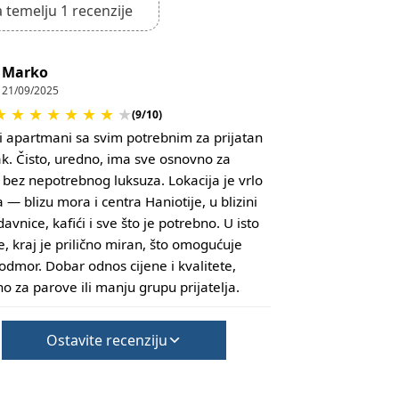
 temelju 1 recenzije
Marko
21/09/2025
★
★
★
★
★
★
★
★
(9/10)
 apartmani sa svim potrebnim za prijatan
k. Čisto, uredno, ima sve osnovno za
bez nepotrebnog luksuza. Lokacija je vrlo
 — blizu mora i centra Haniotije, u blizini
avnice, kafići i sve što je potrebno. U isto
e, kraj je prilično miran, što omogućuje
odmor. Dobar odnos cijene i kvalitete,
o za parove ili manju grupu prijatelja.
Ostavite recenziju