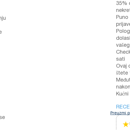
35% d
nekre
Puno p
nju
prijav
Polog
e
dolas
vašeg
Check
sati
Ovaj 
štete 
Međut
nakon
Kućni
RECE
Preuzmi p
 se
★