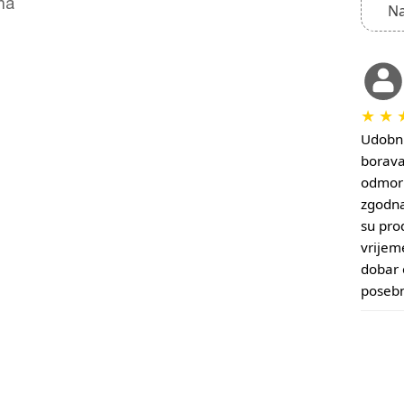
na
Na
★
★
Udobni
borava
odmor 
zgodna
su prod
vrijem
dobar 
posebn