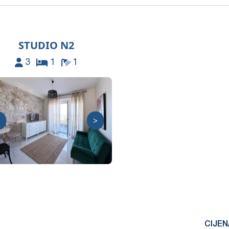
STUDIO N2
3
1
1
>
CIJEN