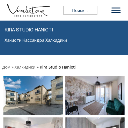
Искать:
KIRA STUDIO HANIOTI
Ханиоти Кассандра Халкидики
Дом
»
Халкидики
»
Kira Studio Hanioti