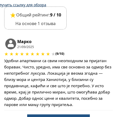
Полная оплата производится при регистрации
лучить ссылку для обзора
заезда.
★
Общий рейтинг:
9 / 10
Депозит возвращается не позднее, чем за 60
дней до вашего прибытия и не возвращается
На основе 1 отзыва
не позднее, чем за 59 дней до вашего
прибытия.
Заезд – 15:30, выезд – 10:30.
Марко
21/09/2025
Этот объект размещения не требует внесения
★
★
★
★
★
★
★
★
★
★
залога на случай причинения ущерба при
(9/10)
регистрации заезда.
Удобни апартмани са свим неопходним за пријатан
Однако выезд может быть завершен только
боравак. Чисто, уредно, има све основно за одмор без
после проверки общего состояния дома.
непотребног луксуза. Локација је веома згодна —
Домашние животные не допускаются.
близу мора и центра Ханиотија, у близини су
продавнице, кафићи и све што је потребно. У исто
време, крај је прилично миран, што омогућава добар
одмор. Добар однос цене и квалитета, посебно за
парове или мању групу пријатеља.