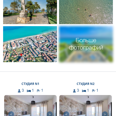
Больше
фотографий
СТУДИЯ N1
СТУДИЯ N2
3
1
1
3
1
1
<
>
<
>